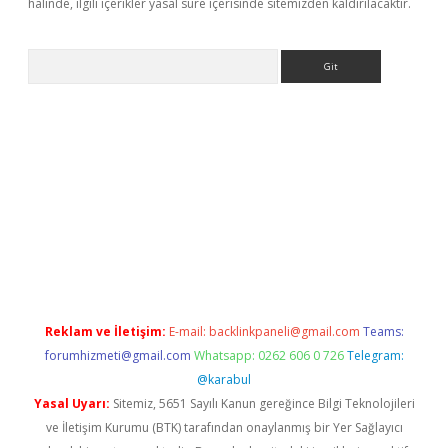
halinde, ilgili içerikler yasal süre içerisinde sitemizden kaldırılacaktır.
Arama
il giriş
betexper giriş
betexper giriş
Reklam ve İletişim:
E-mail:
backlinkpaneli@gmail.com
Teams:
forumhizmeti@gmail.com
Whatsapp: 0262 606 0 726
Telegram:
@karabul
Yasal Uyarı:
Sitemiz, 5651 Sayılı Kanun gereğince Bilgi Teknolojileri
ve İletişim Kurumu (BTK) tarafından onaylanmış bir Yer Sağlayıcı