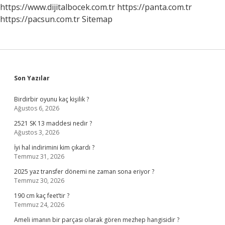
https://www.dijitalbocek.com.tr
https://panta.com.tr
https://pacsun.com.tr
Sitemap
Sidebar
Son Yazılar
Birdirbir oyunu kaç kişilik ?
Ağustos 6, 2026
2521 SK 13 maddesi nedir ?
Ağustos 3, 2026
İyi hal indirimini kim çıkardı ?
Temmuz 31, 2026
2025 yaz transfer dönemi ne zaman sona eriyor ?
Temmuz 30, 2026
190 cm kaç feet’tir ?
Temmuz 24, 2026
Ameli imanın bir parçası olarak gören mezhep hangisidir ?