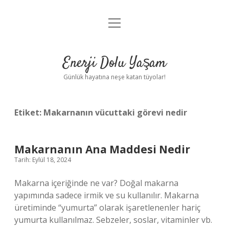
menüyü
Anasayfa
aç
Gizlilik Politikası
Enerji Dolu Yaşam
Yasal Uyarı
Günlük hayatına neşe katan tüyolar!
Hakkımızda
Etiket:
Makarnanın vücuttaki görevi nedir
Makarnanın Ana Maddesi Nedir
Tarih: Eylül 18, 2024
Makarna içeriğinde ne var? Doğal makarna
yapımında sadece irmik ve su kullanılır. Makarna
üretiminde “yumurta” olarak işaretlenenler hariç
yumurta kullanılmaz. Sebzeler, soslar, vitaminler vb.