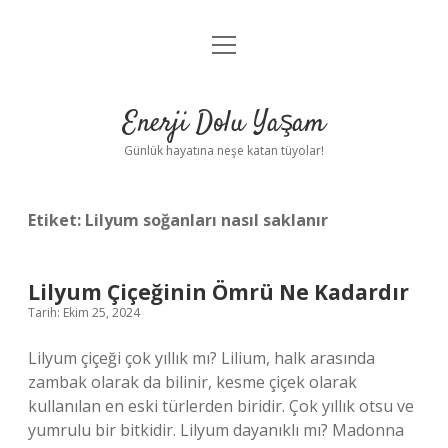
menüyü
Anasayfa
aç
Gizlilik Politikası
Enerji Dolu Yaşam
Yasal Uyarı
Günlük hayatına neşe katan tüyolar!
Hakkımızda
Etiket:
Lilyum soğanları nasıl saklanır
Lilyum Çiçeğinin Ömrü Ne Kadardır
Tarih: Ekim 25, 2024
Lilyum çiçeği çok yıllık mı? Lilium, halk arasında
zambak olarak da bilinir, kesme çiçek olarak
kullanılan en eski türlerden biridir. Çok yıllık otsu ve
yumrulu bir bitkidir. Lilyum dayanıklı mı? Madonna