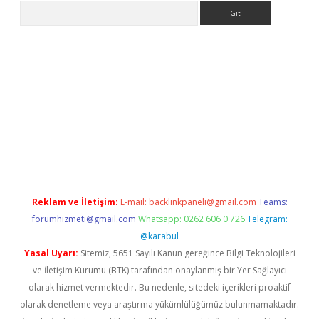
Arama
 giriş
betexper giriş
betexper giriş
Reklam ve İletişim:
E-mail:
backlinkpaneli@gmail.com
Teams:
forumhizmeti@gmail.com
Whatsapp: 0262 606 0 726
Telegram:
@karabul
Yasal Uyarı:
Sitemiz, 5651 Sayılı Kanun gereğince Bilgi Teknolojileri
ve İletişim Kurumu (BTK) tarafından onaylanmış bir Yer Sağlayıcı
olarak hizmet vermektedir. Bu nedenle, sitedeki içerikleri proaktif
olarak denetleme veya araştırma yükümlülüğümüz bulunmamaktadır.