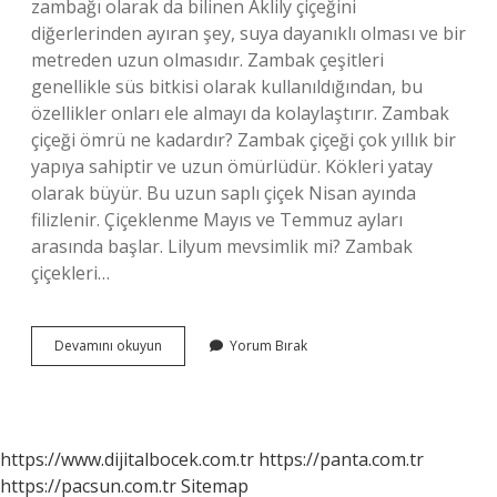
zambağı olarak da bilinen Aklily çiçeğini
diğerlerinden ayıran şey, suya dayanıklı olması ve bir
metreden uzun olmasıdır. Zambak çeşitleri
genellikle süs bitkisi olarak kullanıldığından, bu
özellikler onları ele almayı da kolaylaştırır. Zambak
çiçeği ömrü ne kadardır? Zambak çiçeği çok yıllık bir
yapıya sahiptir ve uzun ömürlüdür. Kökleri yatay
olarak büyür. Bu uzun saplı çiçek Nisan ayında
filizlenir. Çiçeklenme Mayıs ve Temmuz ayları
arasında başlar. Lilyum mevsimlik mi? Zambak
çiçekleri…
Lilyum
Devamını okuyun
Yorum Bırak
Çiçeğinin
Ömrü
Ne
Kadardır
https://www.dijitalbocek.com.tr
https://panta.com.tr
https://pacsun.com.tr
Sitemap