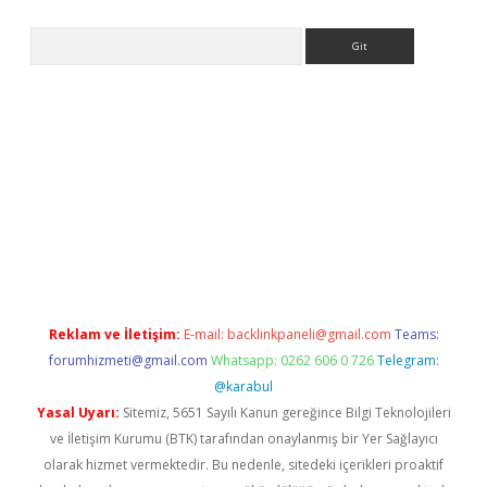
Arama
 giriş
betexper giriş
betexper giriş
Reklam ve İletişim:
E-mail:
backlinkpaneli@gmail.com
Teams:
forumhizmeti@gmail.com
Whatsapp: 0262 606 0 726
Telegram:
@karabul
Yasal Uyarı:
Sitemiz, 5651 Sayılı Kanun gereğince Bilgi Teknolojileri
ve İletişim Kurumu (BTK) tarafından onaylanmış bir Yer Sağlayıcı
olarak hizmet vermektedir. Bu nedenle, sitedeki içerikleri proaktif