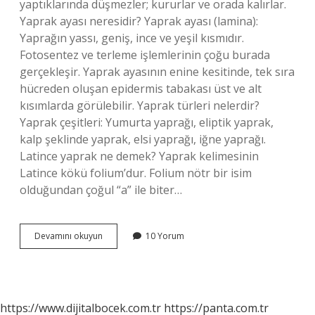
yaptıklarında düşmezler; kururlar ve orada kalırlar.
Yaprak ayası neresidir? Yaprak ayası (lamina):
Yaprağın yassı, geniş, ince ve yeşil kısmıdır.
Fotosentez ve terleme işlemlerinin çoğu burada
gerçekleşir. Yaprak ayasının enine kesitinde, tek sıra
hücreden oluşan epidermis tabakası üst ve alt
kısımlarda görülebilir. Yaprak türleri nelerdir?
Yaprak çeşitleri: Yumurta yaprağı, eliptik yaprak,
kalp şeklinde yaprak, elsi yaprağı, iğne yaprağı.
Latince yaprak ne demek? Yaprak kelimesinin
Latince kökü folium’dur. Folium nötr bir isim
olduğundan çoğul “a” ile biter…
Brakte
Devamını okuyun
10 Yorum
Yaprak
Nedir
https://www.dijitalbocek.com.tr
https://panta.com.tr