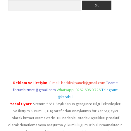
Arama
 giriş
betexper giriş
betexper giriş
Reklam ve İletişim:
E-mail:
backlinkpaneli@gmail.com
Teams:
forumhizmeti@gmail.com
Whatsapp: 0262 606 0 726
Telegram:
@karabul
Yasal Uyarı:
Sitemiz, 5651 Sayılı Kanun gereğince Bilgi Teknolojileri
ve İletişim Kurumu (BTK) tarafından onaylanmış bir Yer Sağlayıcı
olarak hizmet vermektedir. Bu nedenle, sitedeki içerikleri proaktif
olarak denetleme veya araştırma yükümlülüğümüz bulunmamaktadır.