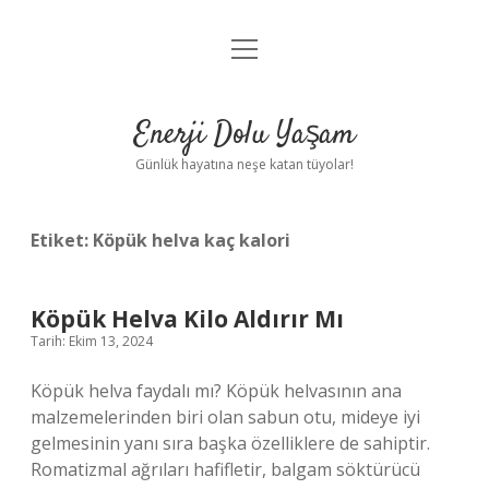
menüyü
Anasayfa
aç
Gizlilik Politikası
Enerji Dolu Yaşam
Yasal Uyarı
Günlük hayatına neşe katan tüyolar!
Hakkımızda
Etiket:
Köpük helva kaç kalori
Köpük Helva Kilo Aldırır Mı
Tarih: Ekim 13, 2024
Köpük helva faydalı mı? Köpük helvasının ana
malzemelerinden biri olan sabun otu, mideye iyi
gelmesinin yanı sıra başka özelliklere de sahiptir.
Romatizmal ağrıları hafifletir, balgam söktürücü