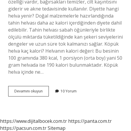
özelliği vardır, bağırsakları temizler, cilt kaşıntısını
giderir ve akne tedavisinde kullanılır. Diyette hangi
helva yenir? Doğal malzemelerle hazırlandığında
tahin helvası daha az kalori içerdiğinden diyete dahil
edilebilir. Tahin helvası sabah öğünleriyle birlikte
ölçülü miktarda tüketildiğinde kan şekeri seviyelerini
dengeler ve uzun süre tok kalmanızı sağlar. Köpük
helva kaç kalori? Helvanın kalori değeri: Bu besinin
100 gramında 380 kcal, 1 porsiyon (orta boy) yani 50
gram helvada ise 190 kalori bulunmaktadır. Köpük
helva içinde ne…
Köpük
Devamını okuyun
10 Yorum
Helva
Kilo
Aldırır
Mı
https://www.dijitalbocek.com.tr
https://panta.com.tr
https://pacsun.com.tr
Sitemap