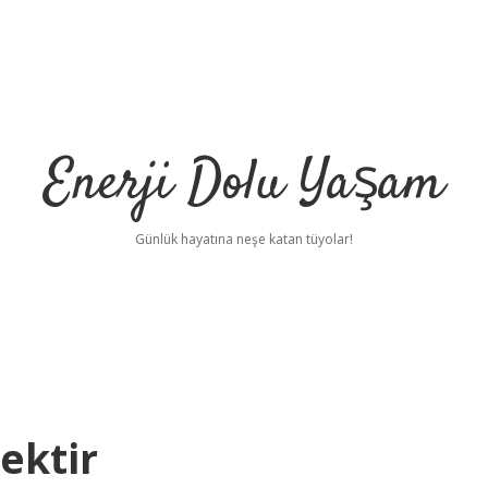
Enerji Dolu Yaşam
Günlük hayatına neşe katan tüyolar!
ektir