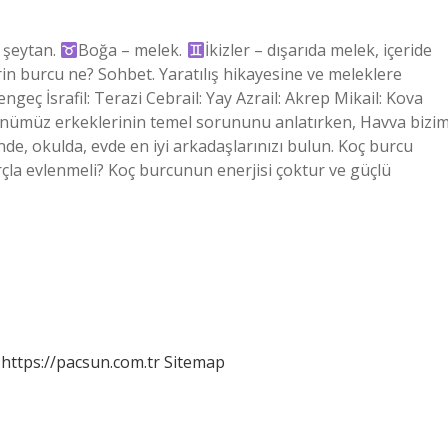
a şeytan.
Boğa – melek.
İkizler – dışarıda melek, içeride
rin burcu ne? Sohbet. Yaratılış hikayesine ve meleklere
ngeç İsrafil: Terazi Cebrail: Yay Azrail: Akrep Mikail: Kova
ünümüz erkeklerinin temel sorununu anlatırken, Havva bizi
nde, okulda, evde en iyi arkadaşlarınızı bulun. Koç burcu
rçla evlenmeli? Koç burcunun enerjisi çoktur ve güçlü
https://pacsun.com.tr
Sitemap