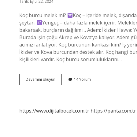
Tarih: Eylül 22, 2024
Koç burcu melek mi?
Koç – içeride melek, dışarıd
şeytan.
Yengeç – daha fazla melek içerir. Melekle
bakarsak, burçların dağılımı… Adem: İkizler Havva: Ye
Burada işin çoğu Akrep ve Kova’ya kalıyor. Adem g
acımızı anlatıyor. Koç burcunun kankası kim? İş yeri
İkizler ve Kova burcundan destek alır. Koç hangi bu
kişilikleri vardır. Koç burcu sorumluluklarını…
Koç
Devamını okuyun
14 Yorum
Burcu
Hangi
Melektir
https://www.dijitalbocek.com.tr
https://panta.com.tr