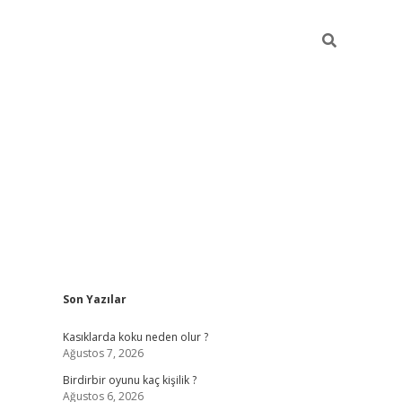
Sidebar
Son Yazılar
ilbet mobil giriş
betexper giriş
betexper gi
Kasıklarda koku neden olur ?
Ağustos 7, 2026
Birdirbir oyunu kaç kişilik ?
Ağustos 6, 2026