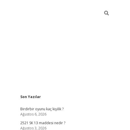
Sidebar
Son Yazılar
ilbet mobil giriş
bet
Birdirbir oyunu kaç kişilik ?
Ağustos 6, 2026
2521 SK 13 maddesi nedir ?
Ağustos 3, 2026