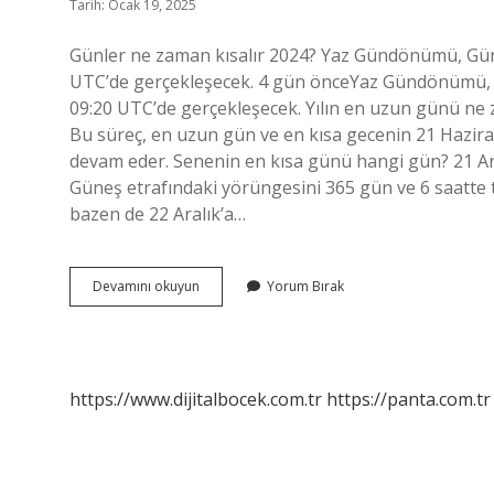
Tarih: Ocak 19, 2025
Günler ne zaman kısalır 2024? Yaz Gündönümü, Güne
UTC’de gerçekleşecek. 4 gün önceYaz Gündönümü, G
09:20 UTC’de gerçekleşecek. Yılın en uzun günü ne z
Bu süreç, en uzun gün ve en kısa gecenin 21 Hazi
devam eder. Senenin en kısa günü hangi gün? 21 Ara
Güneş etrafındaki yörüngesini 365 gün ve 6 saatte 
bazen de 22 Aralık’a…
Yılın
Devamını okuyun
Yorum Bırak
En
Kısa
Günü
Ne
Zaman
https://www.dijitalbocek.com.tr
https://panta.com.tr