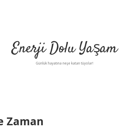
Enerji Dolu Yaşam
Günlük hayatına neşe katan tüyolar!
Ne Zaman