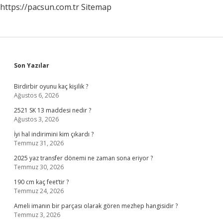
https://pacsun.com.tr
Sitemap
Zaman
Yatacak
Sidebar
Son Yazılar
Birdirbir oyunu kaç kişilik ?
Ağustos 6, 2026
2521 SK 13 maddesi nedir ?
Ağustos 3, 2026
İyi hal indirimini kim çıkardı ?
Temmuz 31, 2026
2025 yaz transfer dönemi ne zaman sona eriyor ?
Temmuz 30, 2026
190 cm kaç feet’tir ?
Temmuz 24, 2026
Ameli imanın bir parçası olarak gören mezhep hangisidir ?
Temmuz 3, 2026