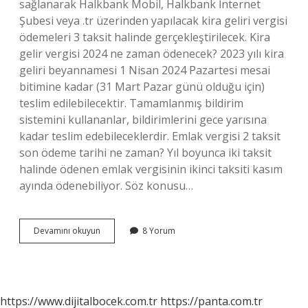
sağlanarak Halkbank Mobil, Halkbank İnternet
Şubesi veya .tr üzerinden yapılacak kira geliri vergisi
ödemeleri 3 taksit halinde gerçekleştirilecek. Kira
gelir vergisi 2024 ne zaman ödenecek? 2023 yılı kira
geliri beyannamesi 1 Nisan 2024 Pazartesi mesai
bitimine kadar (31 Mart Pazar günü olduğu için)
teslim edilebilecektir. Tamamlanmış bildirim
sistemini kullananlar, bildirimlerini gece yarısına
kadar teslim edebileceklerdir. Emlak vergisi 2 taksit
son ödeme tarihi ne zaman? Yıl boyunca iki taksit
halinde ödenen emlak vergisinin ikinci taksiti kasım
ayında ödenebiliyor. Söz konusu…
Kira
Devamını okuyun
8 Yorum
Gelir
Vergisi
2023
2
Taksit
https://www.dijitalbocek.com.tr
https://panta.com.tr
Ne