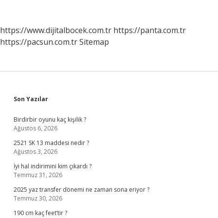
https://www.dijitalbocek.com.tr
https://panta.com.tr
https://pacsun.com.tr
Sitemap
Sidebar
Son Yazılar
Birdirbir oyunu kaç kişilik ?
Ağustos 6, 2026
2521 SK 13 maddesi nedir ?
Ağustos 3, 2026
İyi hal indirimini kim çıkardı ?
Temmuz 31, 2026
2025 yaz transfer dönemi ne zaman sona eriyor ?
Temmuz 30, 2026
190 cm kaç feet’tir ?