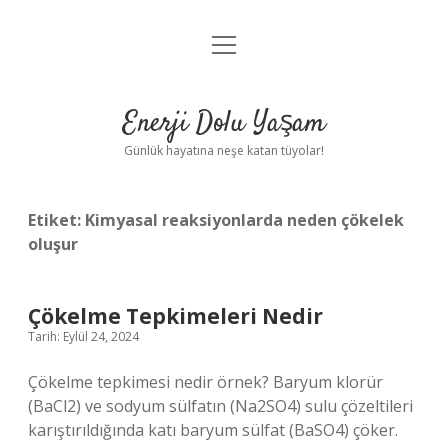
menüyü
Anasayfa
aç
Gizlilik Politikası
Enerji Dolu Yaşam
Yasal Uyarı
Günlük hayatına neşe katan tüyolar!
Hakkımızda
Etiket:
Kimyasal reaksiyonlarda neden çökelek
oluşur
Çökelme Tepkimeleri Nedir
Tarih: Eylül 24, 2024
Çökelme tepkimesi nedir örnek? Baryum klorür
(BaCl2) ve sodyum sülfatın (Na2SO4) sulu çözeltileri
karıştırıldığında katı baryum sülfat (BaSO4) çöker.