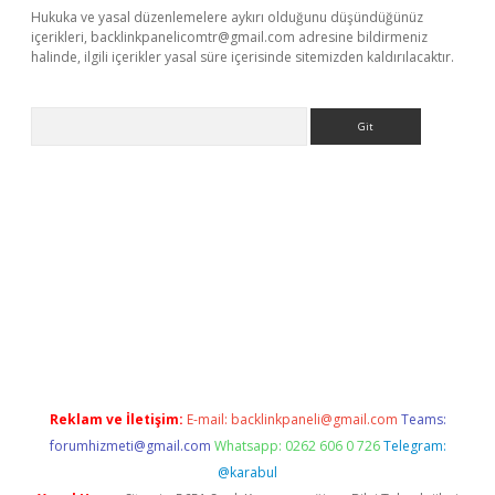
Hukuka ve yasal düzenlemelere aykırı olduğunu düşündüğünüz
içerikleri,
backlinkpanelicomtr@gmail.com
adresine bildirmeniz
halinde, ilgili içerikler yasal süre içerisinde sitemizden kaldırılacaktır.
Arama
l giriş
betexper giriş
betexper giriş
Reklam ve İletişim:
E-mail:
backlinkpaneli@gmail.com
Teams:
forumhizmeti@gmail.com
Whatsapp: 0262 606 0 726
Telegram:
@karabul