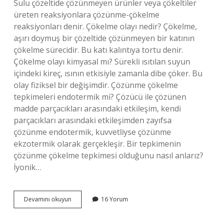
Sulu çözeltide çözünmeyen ürünler veya çökeltiler
üreten reaksiyonlara çözünme-çökelme
reaksiyonları denir. Çökelme olayı nedir? Çökelme,
aşırı doymuş bir çözeltide çözünmeyen bir katının
çökelme sürecidir. Bu katı kalıntıya tortu denir.
Çökelme olayı kimyasal mı? Sürekli ısıtılan suyun
içindeki kireç, ısının etkisiyle zamanla dibe çöker. Bu
olay fiziksel bir değişimdir. Çözünme çökelme
tepkimeleri endotermik mi? Çözücü ile çözünen
madde parçacıkları arasındaki etkileşim, kendi
parçacıkları arasındaki etkileşimden zayıfsa
çözünme endotermik, kuvvetliyse çözünme
ekzotermik olarak gerçekleşir. Bir tepkimenin
çözünme çökelme tepkimesi olduğunu nasıl anlarız?
İyonik…
Çökelme
Devamını okuyun
16 Yorum
Tepkimeleri
Nedir