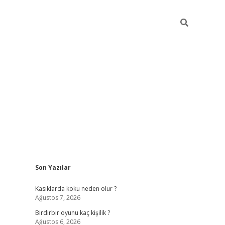
Sidebar
Son Yazılar
ilbet mobil giriş
bet
Kasıklarda koku neden olur ?
Ağustos 7, 2026
Birdirbir oyunu kaç kişilik ?
Ağustos 6, 2026