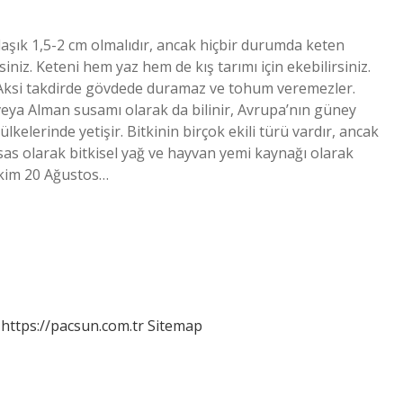
laşık 1,5-2 cm olmalıdır, ancak hiçbir durumda keten
iz. Keteni hem yaz hem de kış tarımı için ekebilirsiniz.
. Aksi takdirde gövdede duramaz ve tohum veremezler.
veya Alman susamı olarak da bilinir, Avrupa’nın güney
elerinde yetişir. Bitkinin birçok ekili türü vardır, ancak
sas olarak bitkisel yağ ve hayvan yemi kaynağı olarak
 ekim 20 Ağustos…
https://pacsun.com.tr
Sitemap