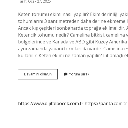
Tarih: Ocak 27, 2025
Keten tohumu ekimi nasıl yapılır? Ekim derinliği yak
tohumlarını 3 santimetreden daha derine ekmemelisin
Ancak kış çeşitleri sonbaharda toprağa ekilmelidir
Ketencik tohumu nedir? Camelina bitkisi, camelina 
bölgelerinde ve Kanada ve ABD gibi Kuzey Amerika ülk
aynı zamanda yabani formları da vardır. Camelina e
kullanılır. Keten ekimi ne zaman yapılır? Lif amaçlı
Ketencik
Devamını okuyun
Yorum Bırak
Ekimi
Nasıl
Yapılır
https://www.dijitalbocek.com.tr
https://panta.com.tr