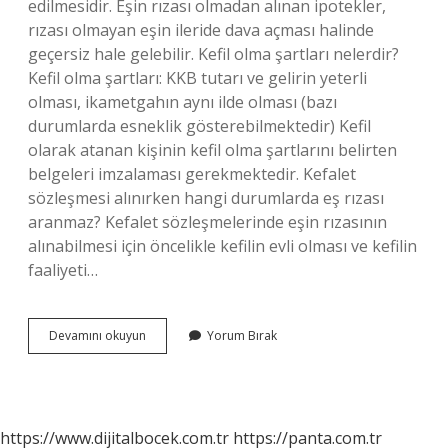
edilmesidir. Eşin rızası olmadan alınan ipotekler,
rızası olmayan eşin ileride dava açması halinde
geçersiz hale gelebilir. Kefil olma şartları nelerdir?
Kefil olma şartları: KKB tutarı ve gelirin yeterli
olması, ikametgahın aynı ilde olması (bazı
durumlarda esneklik gösterebilmektedir) Kefil
olarak atanan kişinin kefil olma şartlarını belirten
belgeleri imzalaması gerekmektedir. Kefalet
sözleşmesi alınırken hangi durumlarda eş rızası
aranmaz? Kefalet sözleşmelerinde eşin rızasının
alınabilmesi için öncelikle kefilin evli olması ve kefilin
faaliyeti…
Es
Devamını okuyun
Yorum Bırak
Rizasi
Olmadan
Kefil
Olunur
Mu
https://www.dijitalbocek.com.tr
https://panta.com.tr