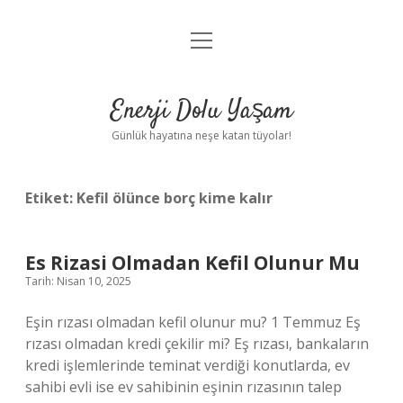
menüyü
Anasayfa
aç
Gizlilik Politikası
Enerji Dolu Yaşam
Yasal Uyarı
Günlük hayatına neşe katan tüyolar!
Hakkımızda
Etiket:
Kefil ölünce borç kime kalır
Es Rizasi Olmadan Kefil Olunur Mu
Tarih: Nisan 10, 2025
Eşin rızası olmadan kefil olunur mu? 1 Temmuz Eş
rızası olmadan kredi çekilir mi? Eş rızası, bankaların
kredi işlemlerinde teminat verdiği konutlarda, ev
sahibi evli ise ev sahibinin eşinin rızasının talep