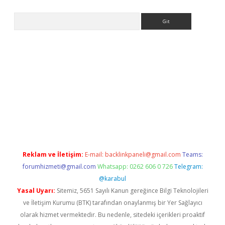
Arama
 giriş
betexper giriş
betexper giriş
Reklam ve İletişim:
E-mail:
backlinkpaneli@gmail.com
Teams:
forumhizmeti@gmail.com
Whatsapp: 0262 606 0 726
Telegram:
@karabul
Yasal Uyarı:
Sitemiz, 5651 Sayılı Kanun gereğince Bilgi Teknolojileri
ve İletişim Kurumu (BTK) tarafından onaylanmış bir Yer Sağlayıcı
olarak hizmet vermektedir. Bu nedenle, sitedeki içerikleri proaktif