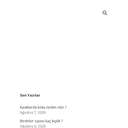
Sidebar
Son Yazılar
ilbet mobil giriş
bet
Kasıklarda koku neden olur ?
Ağustos 7, 2026
Birdirbir oyunu kaç kişilik ?
Ağustos 6, 2026