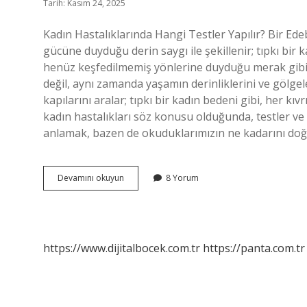
Tarih: Kasım 24, 2025
Kadın Hastalıklarında Hangi Testler Yapılır? Bir Edeb
gücüne duyduğu derin saygı ile şekillenir; tıpkı bir 
henüz keşfedilmemiş yönlerine duyduğu merak gibi.
değil, aynı zamanda yaşamın derinliklerini ve gölgel
kapılarını aralar; tıpkı bir kadın bedeni gibi, her kıv
kadın hastalıkları söz konusu olduğunda, testler ve t
anlamak, bazen de okuduklarımızın ne kadarını doğ
Kadın
Devamını okuyun
8 Yorum
hastalıklarında
hangi
testler
yapılır
?
https://www.dijitalbocek.com.tr
https://panta.com.tr