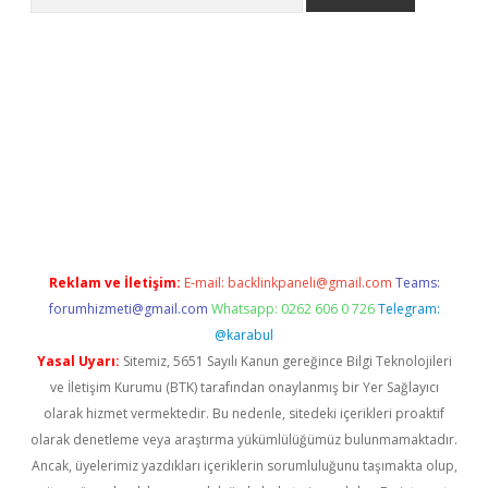
 giriş
betexper giriş
betexper giriş
Reklam ve İletişim:
E-mail:
backlinkpaneli@gmail.com
Teams:
forumhizmeti@gmail.com
Whatsapp: 0262 606 0 726
Telegram:
@karabul
Yasal Uyarı:
Sitemiz, 5651 Sayılı Kanun gereğince Bilgi Teknolojileri
ve İletişim Kurumu (BTK) tarafından onaylanmış bir Yer Sağlayıcı
olarak hizmet vermektedir. Bu nedenle, sitedeki içerikleri proaktif
olarak denetleme veya araştırma yükümlülüğümüz bulunmamaktadır.
Ancak, üyelerimiz yazdıkları içeriklerin sorumluluğunu taşımakta olup,