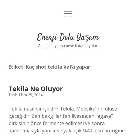
menüyü
Anasayfa
aç
Gizlilik Politikası
Enerji Dolu Yaşam
Yasal Uyarı
Günlük hayatına neşe katan tüyolar!
Hakkımızda
Etiket:
Kaç shot tekila kafa yapar
Tekila Ne Oluyor
Tarih: Ekim 25, 2024
Tekila nasıl bir içkidir? Tekila, Meksika’nın ulusal
içeceğidir. Zambakgiller familyasından “agave”
bitkisinin önce fermente edilmesi ve sonra
damıtılmasıyla yapılır ve yaklaşık %40 alkol içeriğine