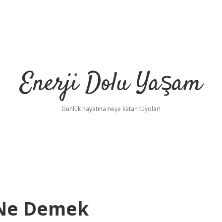
Enerji Dolu Yaşam
Günlük hayatına neşe katan tüyolar!
 Ne Demek