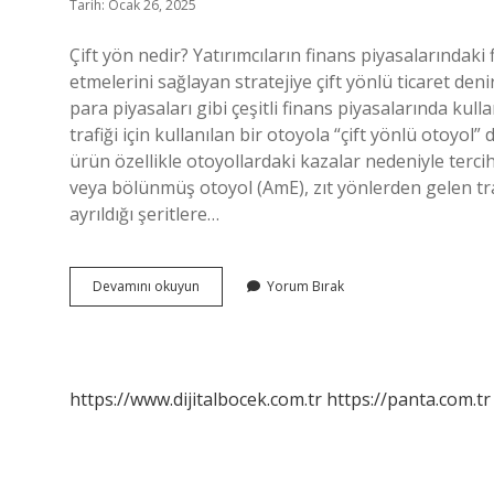
Tarih: Ocak 26, 2025
Çift yön nedir? Yatırımcıların finans piyasalarında
etmelerini sağlayan stratejiye çift yönlü ticaret deni
para piyasaları gibi çeşitli finans piyasalarında kull
trafiği için kullanılan bir otoyola “çift yönlü otoyol
ürün özellikle otoyollardaki kazalar nedeniyle tercih 
veya bölünmüş otoyol (AmE), zıt yönlerden gelen traf
ayrıldığı şeritlere…
Çift
Devamını okuyun
Yorum Bırak
Yönlü
Karayolu
Ne
Demek
https://www.dijitalbocek.com.tr
https://panta.com.tr