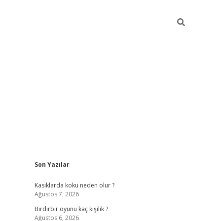
Sidebar
Son Yazılar
ilbet mobil giriş
bet
Kasıklarda koku neden olur ?
Ağustos 7, 2026
Birdirbir oyunu kaç kişilik ?
Ağustos 6, 2026