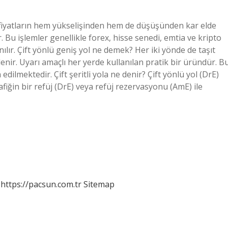
ki fiyatların hem yükselişinden hem de düşüşünden kar elde
r. Bu işlemler genellikle forex, hisse senedi, emtia ve kripto
anılır. Çift yönlü geniş yol ne demek? Her iki yönde de taşıt
” denir. Uyarı amaçlı her yerde kullanılan pratik bir üründür. B
edilmektedir. Çift şeritli yola ne denir? Çift yönlü yol (DrE)
iğin bir refüj (DrE) veya refüj rezervasyonu (AmE) ile
https://pacsun.com.tr
Sitemap