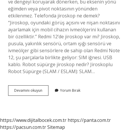
ve dengeyi koruyarak dönerken, bu eksenin yönü
eğimden veya pivot noktasının yönünden
etkilenmez. Telefonda jiroskop ne demek?
“Jiroskop, oyundaki görüş açısını ve nişan noktasını
ayarlamak için mobil cihazın ivmeölçerini kullanan
bir özelliktir.” Redmi 12’de jiroskop var mı? Jiroskop,
pusula, yakınlık sensörü, ortam ışığı sensörü ve
ivmeölçer gibi sensörlere de sahip olan Redmi Note
12, şu parçalarla birlikte geliyor: SIM iğnesi. USB
kablo. Robot süpürge jiroskop nedir? Jiroskoplu
Robot Süpürge (SLAM / ESLAM): SLAM…
Xiaomi
Devamını okuyun
Yorum Bırak
Jiroskop
Nedir
https://www.dijitalbocek.com.tr
https://panta.com.tr
https://pacsun.com.tr
Sitemap