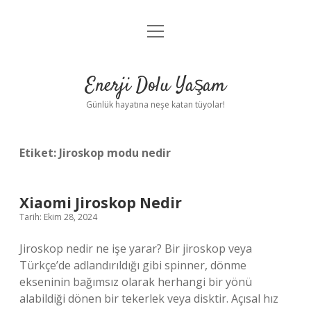
menüyü
Anasayfa
aç
Gizlilik Politikası
Enerji Dolu Yaşam
Yasal Uyarı
Günlük hayatına neşe katan tüyolar!
Hakkımızda
Etiket:
Jiroskop modu nedir
Xiaomi Jiroskop Nedir
Tarih: Ekim 28, 2024
Jiroskop nedir ne işe yarar? Bir jiroskop veya
Türkçe’de adlandırıldığı gibi spinner, dönme
ekseninin bağımsız olarak herhangi bir yönü
alabildiği dönen bir tekerlek veya disktir. Açısal hız