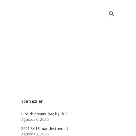
Sidebar
Son Yazılar
ilbet mobil giriş
bet
Birdirbir oyunu kaç kişilik ?
Ağustos 6, 2026
2521 SK 13 maddesi nedir ?
Ağustos 3, 2026