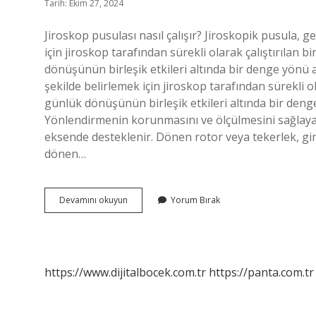
Tarih: Ekim 27, 2024
Jiroskop pusulası nasıl çalışır? Jiroskopik pusula, 
için jiroskop tarafından sürekli olarak çalıştırılan 
dönüşünün birleşik etkileri altında bir denge yönü 
şekilde belirlemek için jiroskop tarafından sürekli o
günlük dönüşünün birleşik etkileri altında bir denge 
Yönlendirmenin korunmasını ve ölçülmesini sağlayan
eksende desteklenir. Dönen rotor veya tekerlek, gim
dönen…
Telefonlarda
Devamını okuyun
Yorum Bırak
Jiroskop
Nasıl
Çalışır
https://www.dijitalbocek.com.tr
https://panta.com.tr