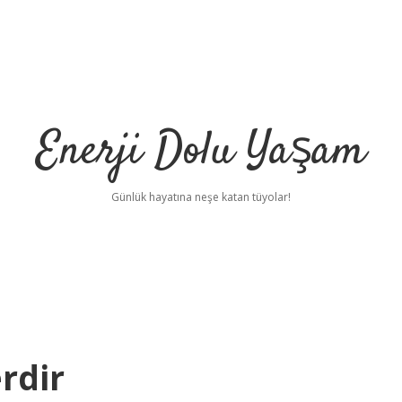
Enerji Dolu Yaşam
Günlük hayatına neşe katan tüyolar!
rdir