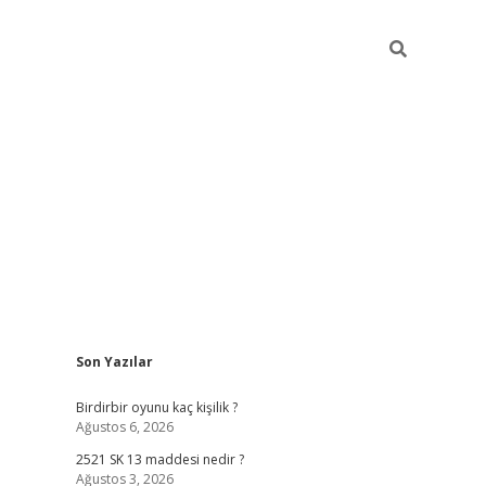
Sidebar
Son Yazılar
ilbet mobil giriş
be
Birdirbir oyunu kaç kişilik ?
Ağustos 6, 2026
2521 SK 13 maddesi nedir ?
Ağustos 3, 2026