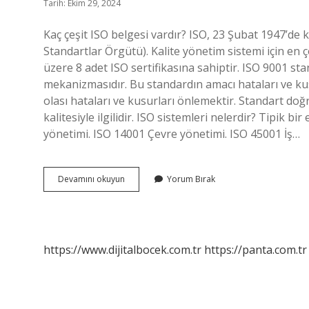
Tarih: Ekim 29, 2024
Kaç çeşit ISO belgesi vardır? ISO, 23 Şubat 1947’de 
Standartlar Örgütü). Kalite yönetim sistemi için en 
üzere 8 adet ISO sertifikasına sahiptir. ISO 9001 st
mekanizmasıdır. Bu standardın amacı hataları ve ku
olası hataları ve kusurları önlemektir. Standart doğ
kalitesiyle ilgilidir. ISO sistemleri nelerdir? Tipik b
yönetimi. ISO 14001 Çevre yönetimi. ISO 45001 İş…
Iso
Devamını okuyun
Yorum Bırak
Standartları
Nelerdir
https://www.dijitalbocek.com.tr
https://panta.com.tr