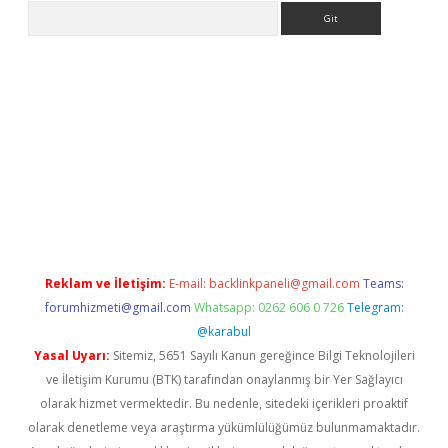
Arama
l giriş
betexper giriş
betexper giriş
Reklam ve İletişim:
E-mail:
backlinkpaneli@gmail.com
Teams:
forumhizmeti@gmail.com
Whatsapp: 0262 606 0 726
Telegram:
@karabul
Yasal Uyarı:
Sitemiz, 5651 Sayılı Kanun gereğince Bilgi Teknolojileri
ve İletişim Kurumu (BTK) tarafından onaylanmış bir Yer Sağlayıcı
olarak hizmet vermektedir. Bu nedenle, sitedeki içerikleri proaktif
olarak denetleme veya araştırma yükümlülüğümüz bulunmamaktadır.