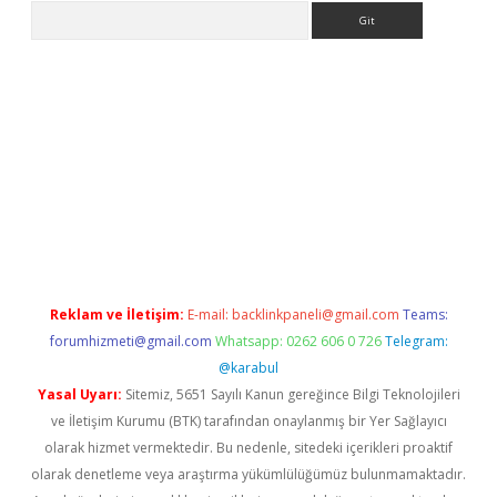
Arama
 giriş
betexper giriş
betexper giriş
Reklam ve İletişim:
E-mail:
backlinkpaneli@gmail.com
Teams:
forumhizmeti@gmail.com
Whatsapp: 0262 606 0 726
Telegram:
@karabul
Yasal Uyarı:
Sitemiz, 5651 Sayılı Kanun gereğince Bilgi Teknolojileri
ve İletişim Kurumu (BTK) tarafından onaylanmış bir Yer Sağlayıcı
olarak hizmet vermektedir. Bu nedenle, sitedeki içerikleri proaktif
olarak denetleme veya araştırma yükümlülüğümüz bulunmamaktadır.