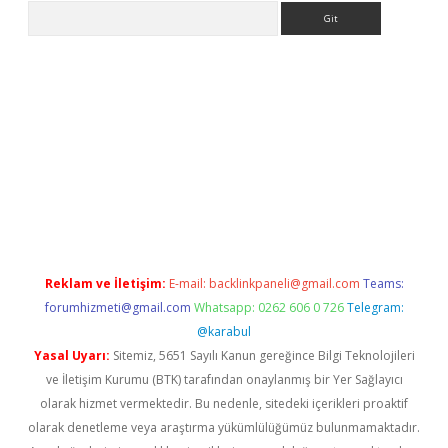
Arama
 giriş
betexper giriş
betexper giriş
Reklam ve İletişim:
E-mail:
backlinkpaneli@gmail.com
Teams:
forumhizmeti@gmail.com
Whatsapp: 0262 606 0 726
Telegram:
@karabul
Yasal Uyarı:
Sitemiz, 5651 Sayılı Kanun gereğince Bilgi Teknolojileri
ve İletişim Kurumu (BTK) tarafından onaylanmış bir Yer Sağlayıcı
olarak hizmet vermektedir. Bu nedenle, sitedeki içerikleri proaktif
olarak denetleme veya araştırma yükümlülüğümüz bulunmamaktadır.