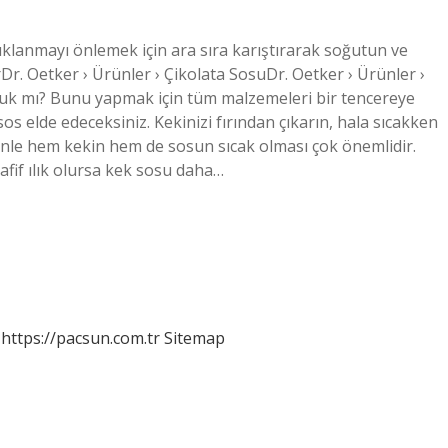
klanmayı önlemek için ara sıra karıştırarak soğutun ve
rDr. Oetker › Ürünler › Çikolata SosuDr. Oetker › Ürünler ›
ğuk mı? Bunu yapmak için tüm malzemeleri bir tencereye
 sos elde edeceksiniz. Kekinizi fırından çıkarın, hala sıcakken
enle hem kekin hem de sosun sıcak olması çok önemlidir.
fif ılık olursa kek sosu daha…
https://pacsun.com.tr
Sitemap