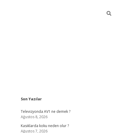
Sidebar
Son Yazılar
ilbet mobil giriş
bete
Televizyonda AV1 ne demek ?
Ağustos 8, 2026
Kasıklarda koku neden olur ?
Ağustos 7, 2026