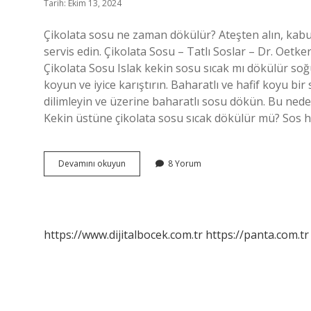
Tarih: Ekim 13, 2024
Çikolata sosu ne zaman dökülür? Ateşten alın, kabu
servis edin. Çikolata Sosu – Tatlı Soslar – Dr. Oetke
Çikolata Sosu Islak kekin sosu sıcak mı dökülür so
koyun ve iyice karıştırın. Baharatlı ve hafif koyu bir
dilimleyin ve üzerine baharatlı sosu dökün. Bu ned
Kekin üstüne çikolata sosu sıcak dökülür mü? Sos ha
Çikolata
Devamını okuyun
8 Yorum
Sosu
Islak
Keke
Ne
Zaman
https://www.dijitalbocek.com.tr
https://panta.com.tr
Dökülür