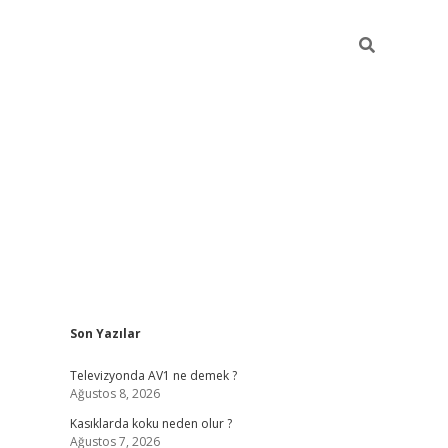
Sidebar
Son Yazılar
ilbet mobil giriş
bet
Televizyonda AV1 ne demek ?
Ağustos 8, 2026
Kasıklarda koku neden olur ?
Ağustos 7, 2026