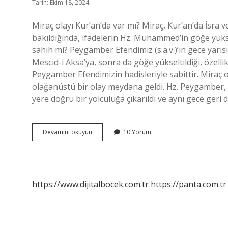
Tarih: Ekim 18, 2024
Miraç olayı Kur’an’da var mı? Miraç, Kur’an’da İsr
bakıldığında, ifadelerin Hz. Muhammed’in göğe yükse
sahih mi? Peygamber Efendimiz (s.a.v.)’in gece yarı
Mescid-i Aksa’ya, sonra da göğe yükseltildiği, özellik
Peygamber Efendimizin hadisleriyle sabittir. Miraç o
olağanüstü bir olay meydana geldi. Hz. Peygamber, 
yere doğru bir yolculuğa çıkarıldı ve aynı gece geri
Miraç
Devamını okuyun
10 Yorum
Olayı
Sahih
Mi
https://www.dijitalbocek.com.tr
https://panta.com.tr