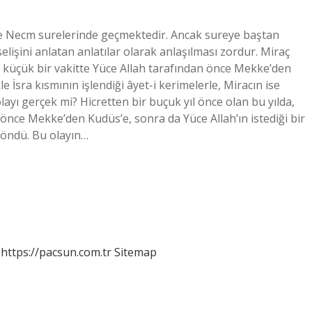
a ve Necm surelerinde geçmektedir. Ancak sureye baştan
lişini anlatan anlatılar olarak anlaşılması zordur. Miraç
sı küçük bir vakitte Yüce Allah tarafından önce Mekke’den
le İsra kısmının işlendiği âyet-i kerimelerle, Miracın ise
layı gerçek mi? Hicretten bir buçuk yıl önce olan bu yılda,
önce Mekke’den Kudüs’e, sonra da Yüce Allah’ın istediği bir
 döndü. Bu olayın…
https://pacsun.com.tr
Sitemap