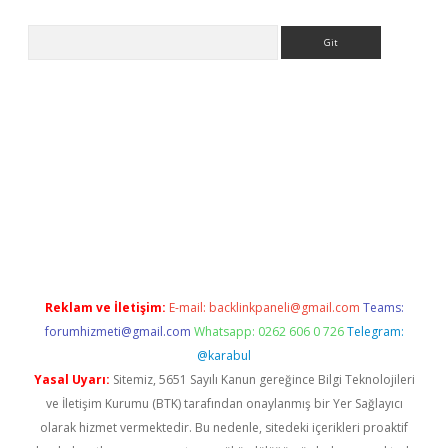
Arama
l giriş
betexper giriş
betexper giriş
Reklam ve İletişim:
E-mail:
backlinkpaneli@gmail.com
Teams:
forumhizmeti@gmail.com
Whatsapp: 0262 606 0 726
Telegram:
@karabul
Yasal Uyarı:
Sitemiz, 5651 Sayılı Kanun gereğince Bilgi Teknolojileri
ve İletişim Kurumu (BTK) tarafından onaylanmış bir Yer Sağlayıcı
olarak hizmet vermektedir. Bu nedenle, sitedeki içerikleri proaktif