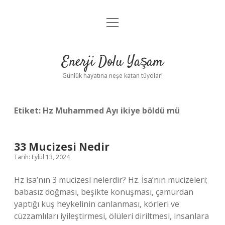
menüyü
Anasayfa
aç
Gizlilik Politikası
Enerji Dolu Yaşam
Yasal Uyarı
Günlük hayatına neşe katan tüyolar!
Hakkımızda
Etiket:
Hz Muhammed Ayı ikiye böldü mü
33 Mucizesi Nedir
Tarih: Eylül 13, 2024
Hz isa’nın 3 mucizesi nelerdir? Hz. İsa’nın mucizeleri;
babasız doğması, beşikte konuşması, çamurdan
yaptığı kuş heykelinin canlanması, körleri ve
cüzzamlıları iyileştirmesi, ölüleri diriltmesi, insanlara