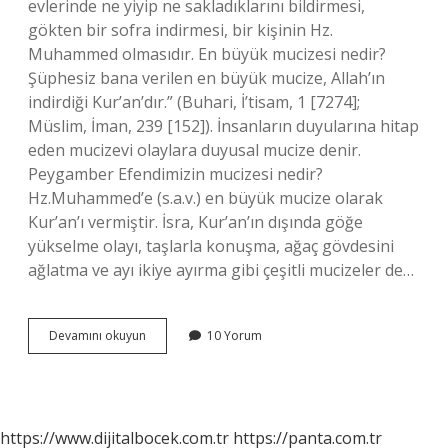
evlerinde ne yiyip ne sakladıklarını bildirmesi,
gökten bir sofra indirmesi, bir kişinin Hz.
Muhammed olmasıdır. En büyük mucizesi nedir?
Şüphesiz bana verilen en büyük mucize, Allah’ın
indirdiği Kur’an’dır.” (Buhari, İ’tisam, 1 [7274];
Müslim, İman, 239 [152]). İnsanların duyularına hitap
eden mucizevi olaylara duyusal mucize denir.
Peygamber Efendimizin mucizesi nedir?
Hz.Muhammed’e (s.a.v.) en büyük mucize olarak
Kur’an’ı vermiştir. İsra, Kur’an’ın dışında göğe
yükselme olayı, taşlarla konuşma, ağaç gövdesini
ağlatma ve ayı ikiye ayırma gibi çeşitli mucizeler de…
33
Devamını okuyun
10 Yorum
Mucizesi
Nedir
https://www.dijitalbocek.com.tr
https://panta.com.tr