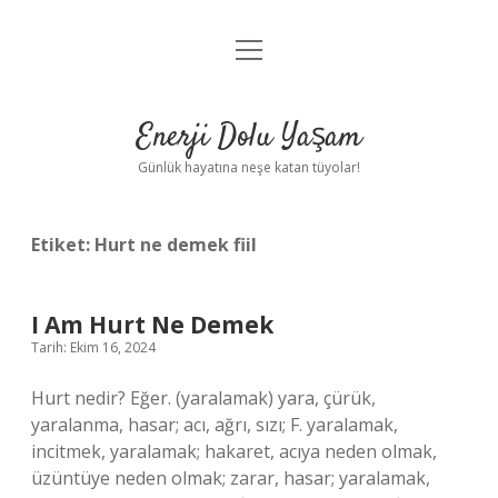
menüyü
Anasayfa
aç
Gizlilik Politikası
Enerji Dolu Yaşam
Yasal Uyarı
Günlük hayatına neşe katan tüyolar!
Hakkımızda
Etiket:
Hurt ne demek fiil
I Am Hurt Ne Demek
Tarih: Ekim 16, 2024
Hurt nedir? Eğer. (yaralamak) yara, çürük,
yaralanma, hasar; acı, ağrı, sızı; F. yaralamak,
incitmek, yaralamak; hakaret, acıya neden olmak,
üzüntüye neden olmak; zarar, hasar; yaralamak,