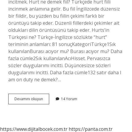
incitmek. Hurt ne demek fiil? Türkçede hurt fiili
incinmek anlamına gelir. Bu fiil İngilizcede düzensiz
bir fiildir, bu yüzden bu fiilin çekimi farklı bir
örüntüyü takip eder. Düzenli fiillerdeki çekimler ait
oldukları dilin örüntüsünü takip eder. Hurts’in
Türkçesi ne? Türkçe-İngilizce sözlükte “hurt”
teriminin anlamları: 81 sonuçKategoriTürkçe1Sık
kullanılanBurası acıyor mu? Burası acıyor mu? Daha
fazla cümle2Sık kullanılanAcıHisset. Pervasızca
sözler duygularımı incitti. Düşüncesizce sözleri
duygularımı incitti. Daha fazla cümle132 satır daha I
am on duty ne demek?…
I
Devamını okuyun
14 Yorum
Am
Hurt
Ne
Demek
https://www.dijitalbocek.com.tr
https://panta.com.tr