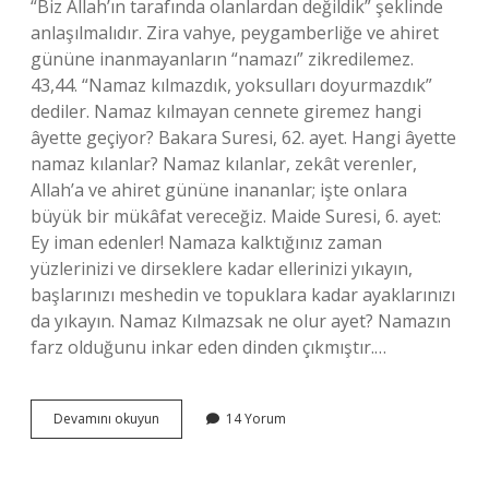
“Biz Allah’ın tarafında olanlardan değildik” şeklinde
anlaşılmalıdır. Zira vahye, peygamberliğe ve ahiret
gününe inanmayanların “namazı” zikredilemez.
43,44. “Namaz kılmazdık, yoksulları doyurmazdık”
dediler. Namaz kılmayan cennete giremez hangi
âyette geçiyor? Bakara Suresi, 62. ayet. Hangi âyette
namaz kılanlar? Namaz kılanlar, zekât verenler,
Allah’a ve ahiret gününe inananlar; işte onlara
büyük bir mükâfat vereceğiz. Maide Suresi, 6. ayet:
Ey iman edenler! Namaza kalktığınız zaman
yüzlerinizi ve dirseklere kadar ellerinizi yıkayın,
başlarınızı meshedin ve topuklara kadar ayaklarınızı
da yıkayın. Namaz Kılmazsak ne olur ayet? Namazın
farz olduğunu inkar eden dinden çıkmıştır.…
Biz
Devamını okuyun
14 Yorum
Namaz
Kılanlardan
Değildik