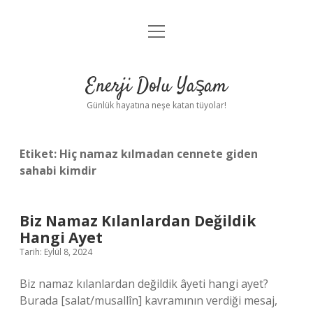
menüyü
Anasayfa
aç
Gizlilik Politikası
Enerji Dolu Yaşam
Yasal Uyarı
Günlük hayatına neşe katan tüyolar!
Hakkımızda
Etiket:
Hiç namaz kılmadan cennete giden
sahabi kimdir
Biz Namaz Kılanlardan Değildik
Hangi Ayet
Tarih: Eylül 8, 2024
Biz namaz kılanlardan değildik âyeti hangi ayet?
Burada [salat/musallîn] kavramının verdiği mesaj,