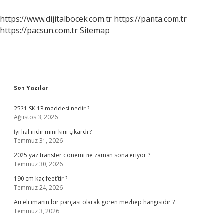
Hangi
Ayet
https://www.dijitalbocek.com.tr
https://panta.com.tr
https://pacsun.com.tr
Sitemap
Sidebar
Son Yazılar
2521 SK 13 maddesi nedir ?
Ağustos 3, 2026
İyi hal indirimini kim çıkardı ?
Temmuz 31, 2026
2025 yaz transfer dönemi ne zaman sona eriyor ?
Temmuz 30, 2026
190 cm kaç feet’tir ?
Temmuz 24, 2026
Ameli imanın bir parçası olarak gören mezhep hangisidir ?
Temmuz 3, 2026