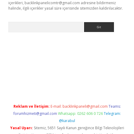
içerikleri,
backlinkpanelicomtr@gmail.com
adresine bildirmeniz
halinde, ilgili içerikler yasal süre içerisinde sitemizden kaldırılacaktır.
Arama
ş
Reklam ve İletişim:
E-mail:
backlinkpaneli@gmail.com
Teams:
forumhizmeti@gmail.com
Whatsapp: 0262 606 0 726
Telegram:
@karabul
Yasal Uyarı:
Sitemiz, 5651 Sayılı Kanun gereğince Bilgi Teknolojileri