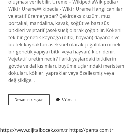
oluşması verilebilir. Üreme – WikipediaWikipedia ›
Wiki › ÜremeWikipedia › Wiki › Üreme Hangi canlılar
vejetatif üreme yapar? Çekirdeksiz üzüm, muz,
portakal, mandalina, kavak, söğüt ve bazı süs
bitkileri vejetatif (aseksüel) olarak çoğaltılır. Kökeni
tek bir genetik kaynağa (bitki, hayvan) dayanan ve
bu tek kaynaktan aseksüel olarak çoğaltılan örnek
bir genetik yapıya (bitki veya hayvan) klon denir.
Vejetatif üretim nedir? Farklı yaşlardaki bitkilerin
gövde ve dal kısımları, büyüme uçlarındaki meristem
dokuları, kökler, yapraklar veya özelleşmiş veya
değişikliğe…
Vejetatif
Devamını okuyun
8 Yorum
Üreme
Örnekleri
Nelerdir
https://www.dijitalbocek.com.tr
https://panta.com.tr