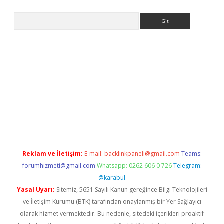
Arama
l giriş
betexper giriş
betexper giriş
Reklam ve İletişim:
E-mail:
backlinkpaneli@gmail.com
Teams:
forumhizmeti@gmail.com
Whatsapp: 0262 606 0 726
Telegram:
@karabul
Yasal Uyarı:
Sitemiz, 5651 Sayılı Kanun gereğince Bilgi Teknolojileri
ve İletişim Kurumu (BTK) tarafından onaylanmış bir Yer Sağlayıcı
olarak hizmet vermektedir. Bu nedenle, sitedeki içerikleri proaktif