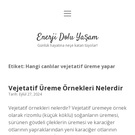
menüyü
Anasayfa
aç
Gizlilik Politikası
Enerji Dolu Yaşam
Yasal Uyarı
Günlük hayatına neşe katan tüyolar!
Hakkımızda
Etiket:
Hangi canlılar vejetatif üreme yapar
Vejetatif Üreme Örnekleri Nelerdir
Tarih: Eylül 27, 2024
Vejetatif örnekleri nelerdir? Vejetatif üremeye örnek
olarak rizomlu (küçük köklü) soğanların üremesi,
sürünen gövdeli çileklerin üremesi ve karaciğer
otlarının yapraklarından yeni karaciğer otlarının