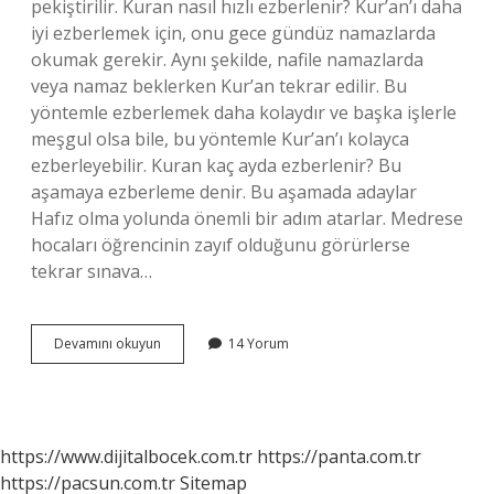
pekiştirilir. Kuran nasıl hızlı ezberlenir? Kur’an’ı daha
iyi ezberlemek için, onu gece gündüz namazlarda
okumak gerekir. Aynı şekilde, nafile namazlarda
veya namaz beklerken Kur’an tekrar edilir. Bu
yöntemle ezberlemek daha kolaydır ve başka işlerle
meşgul olsa bile, bu yöntemle Kur’an’ı kolayca
ezberleyebilir. Kuran kaç ayda ezberlenir? Bu
aşamaya ezberleme denir. Bu aşamada adaylar
Hafız olma yolunda önemli bir adım atarlar. Medrese
hocaları öğrencinin zayıf olduğunu görürlerse
tekrar sınava…
1
Devamını okuyun
14 Yorum
Sayfa
Kuran
Kaç
Saatte
Ezberlenir
https://www.dijitalbocek.com.tr
https://panta.com.tr
https://pacsun.com.tr
Sitemap