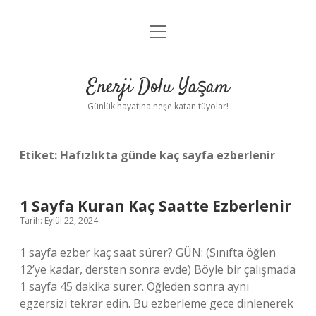
menüyü
Anasayfa
aç
Gizlilik Politikası
Enerji Dolu Yaşam
Yasal Uyarı
Günlük hayatına neşe katan tüyolar!
Hakkımızda
Etiket:
Hafızlıkta günde kaç sayfa ezberlenir
1 Sayfa Kuran Kaç Saatte Ezberlenir
Tarih: Eylül 22, 2024
1 sayfa ezber kaç saat sürer? GÜN: (Sınıfta öğlen
12’ye kadar, dersten sonra evde) Böyle bir çalışmada
1 sayfa 45 dakika sürer. Öğleden sonra aynı
egzersizi tekrar edin. Bu ezberleme gece dinlenerek