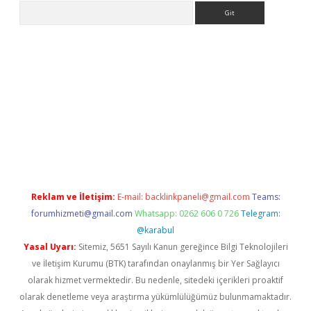
Arama
l giriş
betexper giriş
betexper giriş
Reklam ve İletişim:
E-mail:
backlinkpaneli@gmail.com
Teams:
forumhizmeti@gmail.com
Whatsapp: 0262 606 0 726
Telegram:
@karabul
Yasal Uyarı:
Sitemiz, 5651 Sayılı Kanun gereğince Bilgi Teknolojileri
ve İletişim Kurumu (BTK) tarafından onaylanmış bir Yer Sağlayıcı
olarak hizmet vermektedir. Bu nedenle, sitedeki içerikleri proaktif
olarak denetleme veya araştırma yükümlülüğümüz bulunmamaktadır.