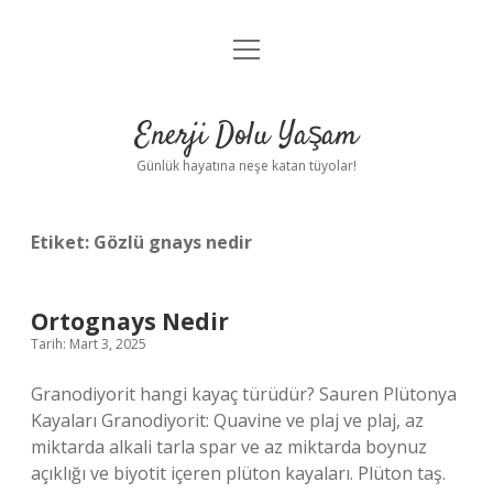
menüyü
Anasayfa
aç
Gizlilik Politikası
Enerji Dolu Yaşam
Yasal Uyarı
Günlük hayatına neşe katan tüyolar!
Hakkımızda
Etiket:
Gözlü gnays nedir
Ortognays Nedir
Tarih: Mart 3, 2025
Granodiyorit hangi kayaç türüdür? Sauren Plütonya
Kayaları Granodiyorit: Quavine ve plaj ve plaj, az
miktarda alkali tarla spar ve az miktarda boynuz
açıklığı ve biyotit içeren plüton kayaları. Plüton taş.