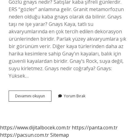
Gözlü gnays nedir? Satışlar kaba şifreli günlerdir.
ERS “gözler” anlamına gelir. Granit metamorfozun
neden olduğu kaba gnays olarak da bilinir. Gnays
taşı ne işe yarar? Gnays Kaya, tatlı su
akvaryumlarında en çok tercih edilen dekorasyon
ürünlerinden biridir. Parlak yüzey akvaryumlara şık
bir görünüm verir. Diğer kaya türlerinden daha az
harika kesimlere sahip Gnay’ın kayaları, balık için
güvenli kayalardan biridir. Gnay’s Rock, suya değil,
suyu kirletmez. Gnays nedir coğrafya? Gnays:
Yüksek…
Ortognays
Devamını okuyun
Yorum Bırak
Nedir
https://www.dijitalbocek.com.tr
https://panta.com.tr
https://pacsun.com.tr
Sitemap