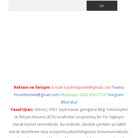
Arama
 giriş
betexper giriş
betexper giriş
Reklam ve İletişim:
E-mail:
backlinkpaneli@gmail.com
Teams:
forumhizmeti@gmail.com
Whatsapp: 0262 606 0 726
Telegram:
@karabul
Yasal Uyarı:
Sitemiz, 5651 Sayılı Kanun gereğince Bilgi Teknolojileri
ve İletişim Kurumu (BTK) tarafından onaylanmış bir Yer Sağlayıcı
olarak hizmet vermektedir. Bu nedenle, sitedeki içerikleri proaktif
olarak denetleme veya araştırma yükümlülüğümüz bulunmamaktadır.