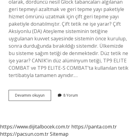
olarak, dördüncü nesil Glock tabancaları algılanan
geri tepmeyi azaltmak ve geri tepme yayı paketiyle
hizmet ömrünü uzatmak için çift geri tepme yayı
paketiyle donatılmıştır. Çift tetik ne işe yarar? Çift
Aksiyonlu (DA) Ateşleme sisteminin tetiğine
uygulanan kuvvet sayesinde sistemin önce kurulup,
sonra durduğunda bırakıldığı sistemdir. Ülkemizde
bu sisteme sağım tetiği de denmektedir. Düz tetik ne
işe yarar? CANIK’in düz alüminyum tetiği, TP9 ELITE
COMBAT ve TP9 ELITE-S COMBAT’ta kullanılan tetik
tertibatıyla tamamen aynıdır.…
Glock
Devamını okuyun
8 Yorum
Çift
Tetik
Ne
Işe
Yarar
https://www.dijitalbocek.com.tr
https://panta.com.tr
https://pacsun.com.tr
Sitemap