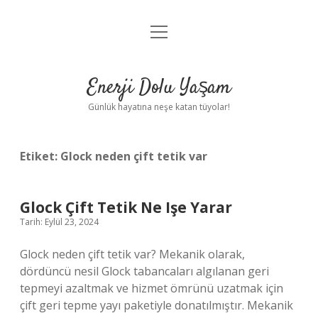
menüyü
Anasayfa
aç
Gizlilik Politikası
Enerji Dolu Yaşam
Yasal Uyarı
Günlük hayatına neşe katan tüyolar!
Hakkımızda
Etiket:
Glock neden çift tetik var
Glock Çift Tetik Ne Işe Yarar
Tarih: Eylül 23, 2024
Glock neden çift tetik var? Mekanik olarak,
dördüncü nesil Glock tabancaları algılanan geri
tepmeyi azaltmak ve hizmet ömrünü uzatmak için
çift geri tepme yayı paketiyle donatılmıştır. Mekanik