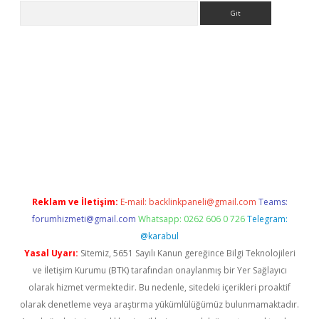
Arama
 giriş
betexper giriş
betexper giriş
Reklam ve İletişim:
E-mail:
backlinkpaneli@gmail.com
Teams:
forumhizmeti@gmail.com
Whatsapp: 0262 606 0 726
Telegram:
@karabul
Yasal Uyarı:
Sitemiz, 5651 Sayılı Kanun gereğince Bilgi Teknolojileri
ve İletişim Kurumu (BTK) tarafından onaylanmış bir Yer Sağlayıcı
olarak hizmet vermektedir. Bu nedenle, sitedeki içerikleri proaktif
olarak denetleme veya araştırma yükümlülüğümüz bulunmamaktadır.