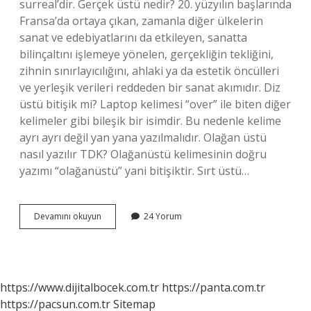
surreal’dir. Gerçek üstü nedir? 20. yüzyılın başlarında
Fransa’da ortaya çıkan, zamanla diğer ülkelerin
sanat ve edebiyatlarını da etkileyen, sanatta
bilinçaltını işlemeye yönelen, gerçekliğin tekliğini,
zihnin sınırlayıcılığını, ahlaki ya da estetik öncülleri
ve yerleşik verileri reddeden bir sanat akımıdır. Diz
üstü bitişik mi? Laptop kelimesi “over” ile biten diğer
kelimeler gibi bileşik bir isimdir. Bu nedenle kelime
ayrı ayrı değil yan yana yazılmalıdır. Olağan üstü
nasıl yazılır TDK? Olağanüstü kelimesinin doğru
yazımı “olağanüstü” yani bitişiktir. Sırt üstü…
Gerçek
Devamını okuyun
24 Yorum
Üstü
Bitişik
Mi
https://www.dijitalbocek.com.tr
https://panta.com.tr
https://pacsun.com.tr
Sitemap