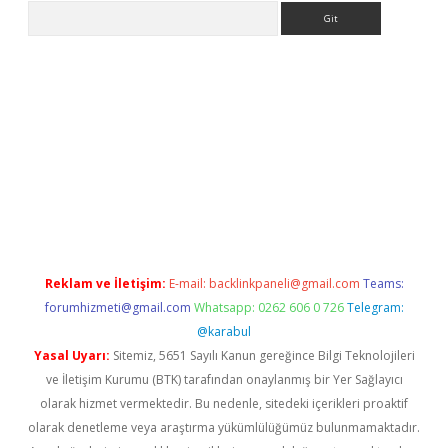
Arama
 giriş
betexper giriş
betexper giriş
Reklam ve İletişim:
E-mail:
backlinkpaneli@gmail.com
Teams:
forumhizmeti@gmail.com
Whatsapp: 0262 606 0 726
Telegram:
@karabul
Yasal Uyarı:
Sitemiz, 5651 Sayılı Kanun gereğince Bilgi Teknolojileri
ve İletişim Kurumu (BTK) tarafından onaylanmış bir Yer Sağlayıcı
olarak hizmet vermektedir. Bu nedenle, sitedeki içerikleri proaktif
olarak denetleme veya araştırma yükümlülüğümüz bulunmamaktadır.