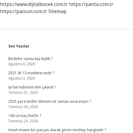
https://www.dijitalbocek.com.tr
https://panta.com.tr
https://pacsun.com.tr
Sitemap
Sidebar
Son Yazılar
Birdirbir oyunu kaç kişilik ?
Ağustos 6, 2026
2521 SK 13 maddesi nedir ?
Ağustos 3, 2026
İyi hal indirimini kim çıkardı ?
Temmuz 31, 2026
2025 yaz transfer dönemi ne zaman sona eriyor ?
Temmuz 30, 2026
190 cm kaç feet’tir ?
Temmuz 24, 2026
Ameli imanın bir parçası olarak gören mezhep hangisidir ?