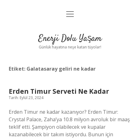
menüyü
Anasayfa
aç
Gizlilik Politikası
Enerji Dolu Yaşam
Yasal Uyarı
Günlük hayatına neşe katan tüyolar!
Hakkımızda
Etiket:
Galatasaray geliri ne kadar
Erden Timur Serveti Ne Kadar
Tarih: Eylül 23, 2024
Erden Timur ne kadar kazanıyor? Erden Timur:
Crystal Palace, Zaha’ya 10.8 milyon avroluk bir maaş
teklif etti. Şampiyon olabilecek ve kupalar
kazanabilecek bir takım istiyordu. Bunun için