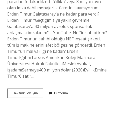
paradan fedakarlık etti. Yıllık 7 veya 8 milyon avro
olan imza dahil menajerlik ücretini saymıyorum.
Erden Timur Galatasaray’a ne kadar para verdi?
Erden Timur: “Geçtiğimiz yıl yakın çevremle
Galatasaray’a 40 milyon avroluk sponsorluk
anlaşması imzaladım” – YouTube. Nef’in sahibi kim?
Erden Timur’un sahibi olduğu NEF inşaat şirketi,
tüm iş makinelerini afet bölgesine gönderdi. Erden
Timur’un mal varlığı ne kadar? Erden
TimurEğitimTarsus Amerikan Koleji Marmara
Üniversitesi Hukuk FakültesiMeslekAvukat,
İşadamıSermaye400 milyon dolar (2020)EvlilikEmine
Timur6 satır…
Erden
Devamını okuyun
12 Yorum
Timur
Serveti
Ne
Kadar