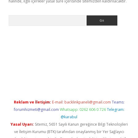
halinde, ilgili içerikler yasal süre içerisinde sitemizden kaldırılacaktır.
Arama
giriş
betexper giriş
betexper giriş
Reklam ve İletişim:
E-mail:
backlinkpaneli@gmail.com
Teams:
forumhizmeti@gmail.com
Whatsapp: 0262 606 0 726
Telegram:
@karabul
Yasal Uyarı:
Sitemiz, 5651 Sayılı Kanun gereğince Bilgi Teknolojileri
ve İletişim Kurumu (BTK) tarafından onaylanmış bir Yer Sağlayıcı