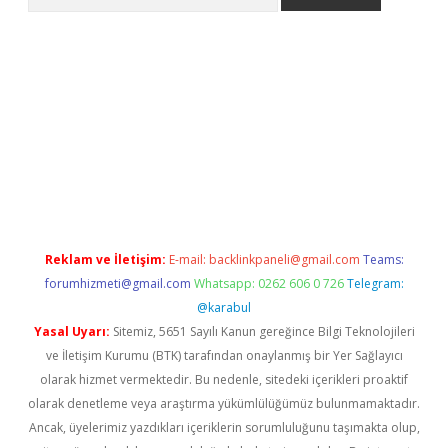
 giriş
betexper giriş
betexper giriş
Reklam ve İletişim:
E-mail:
backlinkpaneli@gmail.com
Teams:
forumhizmeti@gmail.com
Whatsapp: 0262 606 0 726
Telegram:
@karabul
Yasal Uyarı:
Sitemiz, 5651 Sayılı Kanun gereğince Bilgi Teknolojileri
ve İletişim Kurumu (BTK) tarafından onaylanmış bir Yer Sağlayıcı
olarak hizmet vermektedir. Bu nedenle, sitedeki içerikleri proaktif
olarak denetleme veya araştırma yükümlülüğümüz bulunmamaktadır.
Ancak, üyelerimiz yazdıkları içeriklerin sorumluluğunu taşımakta olup,