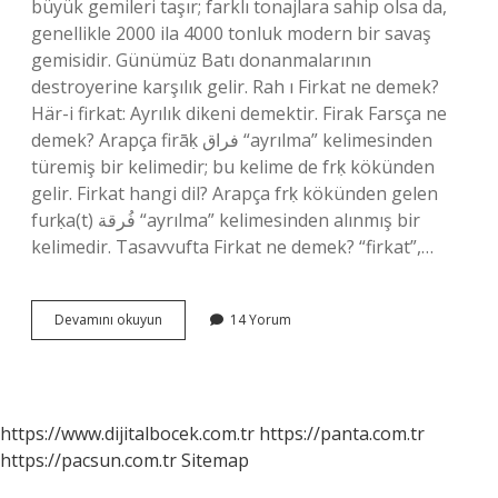
büyük gemileri taşır; farklı tonajlara sahip olsa da,
genellikle 2000 ila 4000 tonluk modern bir savaş
gemisidir. Günümüz Batı donanmalarının
destroyerine karşılık gelir. Rah ı Firkat ne demek?
Här-i firkat: Ayrılık dikeni demektir. Firak Farsça ne
demek? Arapça firāḳ فراق “ayrılma” kelimesinden
türemiş bir kelimedir; bu kelime de frḳ kökünden
gelir. Firkat hangi dil? Arapça frḳ kökünden gelen
furḳa(t) فُرقة “ayrılma” kelimesinden alınmış bir
kelimedir. Tasavvufta Firkat ne demek? “firkat”,…
Firkat
Devamını okuyun
14 Yorum
Ne
Demek
Osmanlıca
https://www.dijitalbocek.com.tr
https://panta.com.tr
https://pacsun.com.tr
Sitemap