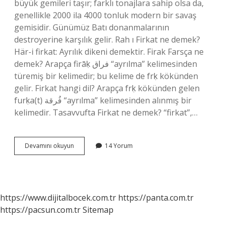
büyük gemileri taşır; farklı tonajlara sahip olsa da,
genellikle 2000 ila 4000 tonluk modern bir savaş
gemisidir. Günümüz Batı donanmalarının
destroyerine karşılık gelir. Rah ı Firkat ne demek?
Här-i firkat: Ayrılık dikeni demektir. Firak Farsça ne
demek? Arapça firāḳ فراق “ayrılma” kelimesinden
türemiş bir kelimedir; bu kelime de frḳ kökünden
gelir. Firkat hangi dil? Arapça frḳ kökünden gelen
furḳa(t) فُرقة “ayrılma” kelimesinden alınmış bir
kelimedir. Tasavvufta Firkat ne demek? “firkat”,…
Firkat
Devamını okuyun
14 Yorum
Ne
Demek
Osmanlıca
https://www.dijitalbocek.com.tr
https://panta.com.tr
https://pacsun.com.tr
Sitemap