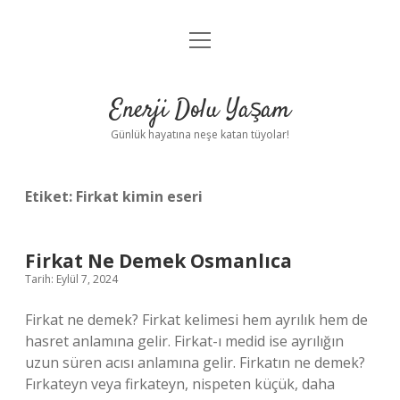
menüyü
Anasayfa
aç
Gizlilik Politikası
Enerji Dolu Yaşam
Yasal Uyarı
Günlük hayatına neşe katan tüyolar!
Hakkımızda
Etiket:
Firkat kimin eseri
Firkat Ne Demek Osmanlıca
Tarih: Eylül 7, 2024
Firkat ne demek? Firkat kelimesi hem ayrılık hem de
hasret anlamına gelir. Firkat-ı medid ise ayrılığın
uzun süren acısı anlamına gelir. Firkatın ne demek?
Fırkateyn veya firkateyn, nispeten küçük, daha