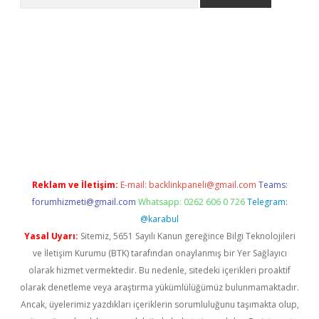
 giriş
betexper giriş
betexper giriş
Reklam ve İletişim:
E-mail:
backlinkpaneli@gmail.com
Teams:
forumhizmeti@gmail.com
Whatsapp: 0262 606 0 726
Telegram:
@karabul
Yasal Uyarı:
Sitemiz, 5651 Sayılı Kanun gereğince Bilgi Teknolojileri
ve İletişim Kurumu (BTK) tarafından onaylanmış bir Yer Sağlayıcı
olarak hizmet vermektedir. Bu nedenle, sitedeki içerikleri proaktif
olarak denetleme veya araştırma yükümlülüğümüz bulunmamaktadır.
Ancak, üyelerimiz yazdıkları içeriklerin sorumluluğunu taşımakta olup,