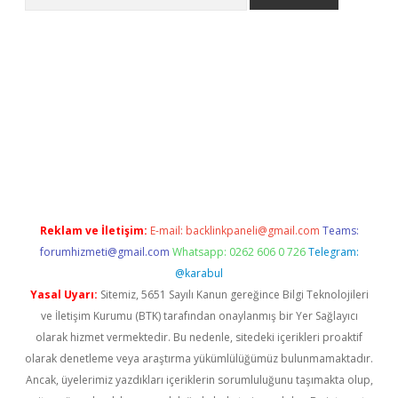
l giriş
betexper giriş
betexper giriş
Reklam ve İletişim:
E-mail:
backlinkpaneli@gmail.com
Teams:
forumhizmeti@gmail.com
Whatsapp: 0262 606 0 726
Telegram:
@karabul
Yasal Uyarı:
Sitemiz, 5651 Sayılı Kanun gereğince Bilgi Teknolojileri
ve İletişim Kurumu (BTK) tarafından onaylanmış bir Yer Sağlayıcı
olarak hizmet vermektedir. Bu nedenle, sitedeki içerikleri proaktif
olarak denetleme veya araştırma yükümlülüğümüz bulunmamaktadır.
Ancak, üyelerimiz yazdıkları içeriklerin sorumluluğunu taşımakta olup,