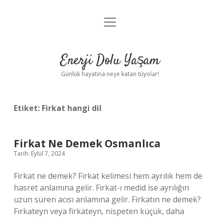
menüyü
Anasayfa
aç
Gizlilik Politikası
Enerji Dolu Yaşam
Yasal Uyarı
Günlük hayatına neşe katan tüyolar!
Hakkımızda
Etiket:
Firkat hangi dil
Firkat Ne Demek Osmanlıca
Tarih: Eylül 7, 2024
Firkat ne demek? Firkat kelimesi hem ayrılık hem de
hasret anlamına gelir. Firkat-ı medid ise ayrılığın
uzun süren acısı anlamına gelir. Firkatın ne demek?
Fırkateyn veya firkateyn, nispeten küçük, daha