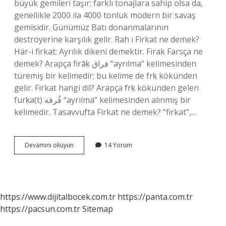
büyük gemileri taşır; farklı tonajlara sahip olsa da,
genellikle 2000 ila 4000 tonluk modern bir savaş
gemisidir. Günümüz Batı donanmalarının
destroyerine karşılık gelir. Rah ı Firkat ne demek?
Här-i firkat: Ayrılık dikeni demektir. Firak Farsça ne
demek? Arapça firāḳ فراق “ayrılma” kelimesinden
türemiş bir kelimedir; bu kelime de frḳ kökünden
gelir. Firkat hangi dil? Arapça frḳ kökünden gelen
furḳa(t) فُرقة “ayrılma” kelimesinden alınmış bir
kelimedir. Tasavvufta Firkat ne demek? “firkat”,…
Firkat
Devamını okuyun
14 Yorum
Ne
Demek
Osmanlıca
https://www.dijitalbocek.com.tr
https://panta.com.tr
https://pacsun.com.tr
Sitemap