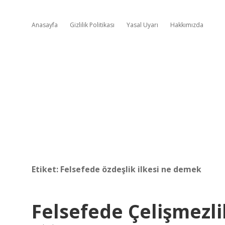
Anasayfa
Gizlilik Politikası
Yasal Uyarı
Hakkımızda
Etiket:
Felsefede özdeşlik ilkesi ne demek
Felsefede Çelişmezl