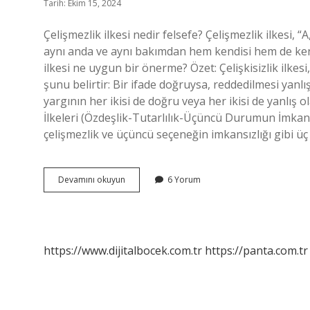
Tarih: Ekim 15, 2024
Çelişmezlik ilkesi nedir felsefe? Çelişmezlik ilkesi, 
aynı anda ve aynı bakımdan hem kendisi hem de ken
ilkesi ne uygun bir önerme? Özet: Çelişkisizlik ilkesi,
şunu belirtir: Bir ifade doğruysa, reddedilmesi yanlışt
yargının her ikisi de doğru veya her ikisi de yanlış 
İlkeleri (Özdeşlik-Tutarlılık-Üçüncü Durumun İmkansız
çelişmezlik ve üçüncü seçeneğin imkansızlığı gibi üç
Felsefede
Devamını okuyun
6 Yorum
Çelişmezlik
Ilkesi
Ne
Demek
https://www.dijitalbocek.com.tr
https://panta.com.tr