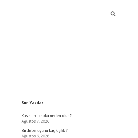
Sidebar
Son Yazılar
ilbet mobil giriş
bet
Kasıklarda koku neden olur ?
Ağustos 7, 2026
Birdirbir oyunu kaç kişilik ?
Ağustos 6, 2026