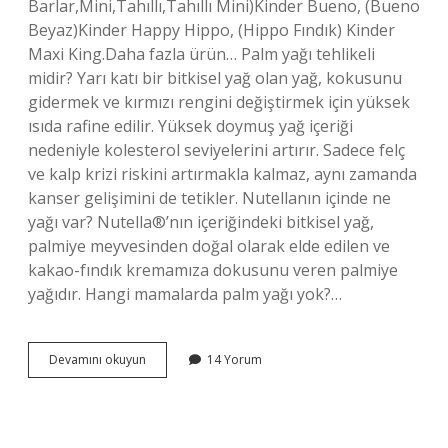
Barlar,Mini,Tahıllı,Tahıllı Mini)Kinder Bueno, (Bueno
Beyaz)Kinder Happy Hippo, (Hippo Fındık) Kinder
Maxi King.Daha fazla ürün… Palm yağı tehlikeli
midir? Yarı katı bir bitkisel yağ olan yağ, kokusunu
gidermek ve kırmızı rengini değiştirmek için yüksek
ısıda rafine edilir. Yüksek doymuş yağ içeriği
nedeniyle kolesterol seviyelerini artırır. Sadece felç
ve kalp krizi riskini artırmakla kalmaz, aynı zamanda
kanser gelişimini de tetikler. Nutellanın içinde ne
yağı var? Nutella®’nın içeriğindeki bitkisel yağ,
palmiye meyvesinden doğal olarak elde edilen ve
kakao-fındık kremamıza dokusunu veren palmiye
yağıdır. Hangi mamalarda palm yağı yok?…
Nutellada
Devamını okuyun
14 Yorum
Palm
Yağı
Var
Mı