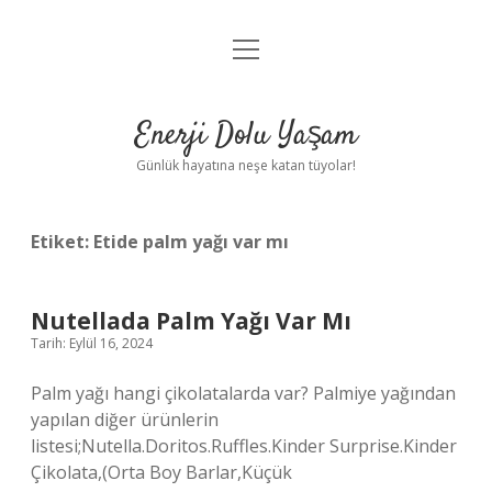
menüyü
Anasayfa
aç
Gizlilik Politikası
Enerji Dolu Yaşam
Yasal Uyarı
Günlük hayatına neşe katan tüyolar!
Hakkımızda
Etiket:
Etide palm yağı var mı
Nutellada Palm Yağı Var Mı
Tarih: Eylül 16, 2024
Palm yağı hangi çikolatalarda var? Palmiye yağından
yapılan diğer ürünlerin
listesi;Nutella.Doritos.Ruffles.Kinder Surprise.Kinder
Çikolata,(Orta Boy Barlar,Küçük