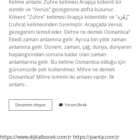
Kelime anlamı: Zühre kelimesi Arapça kökenli bir
isimdir ve “Venüs” gezegenine atıfta bulunur.
Kökeni: “Zühre” kelimesi Arapça kökenlidir ve “زُهْرَة”
(zuhra) kelimesinden türemiştir. Arapçada Venüs
gezegenini temsil eder. Dehre ne demek Osmanlıca?
Ebedi zaman anlamına gelir. Ayrıca bin yıllık zaman
anlamına gelir. Dönem, zaman, çağ, dünya, dünyanın
başlangıcından sonuna kadar olan zaman
anlamlarına gelir. Bu kelime Osmanlıca olduğu için
günümüzde pek kullanılmaz. Mihre ne demek
Osmanlıca? Mihre isminin iki anlamı vardır. İlk
anlamı…
Zehre
Devamını okuyun
Yorum Bırak
Osmanlıca
Ne
Demek
https://www.dijitalbocek.com.tr
https://panta.com.tr