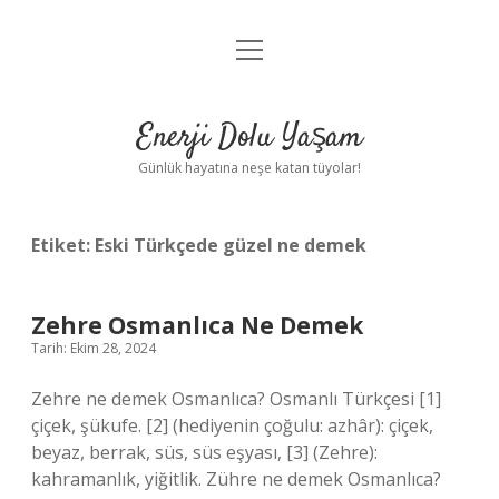
menüyü
Anasayfa
aç
Gizlilik Politikası
Enerji Dolu Yaşam
Yasal Uyarı
Günlük hayatına neşe katan tüyolar!
Hakkımızda
Etiket:
Eski Türkçede güzel ne demek
Zehre Osmanlıca Ne Demek
Tarih: Ekim 28, 2024
Zehre ne demek Osmanlıca? Osmanlı Türkçesi [1]
çiçek, şükufe. [2] (hediyenin çoğulu: azhâr): çiçek,
beyaz, berrak, süs, süs eşyası, [3] (Zehre):
kahramanlık, yiğitlik. Zühre ne demek Osmanlıca?