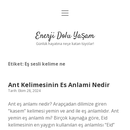
menüyü
Anasayfa
aç
Gizlilik Politikası
Enerji Dolu Yaşam
Yasal Uyarı
Günlük hayatına neşe katan tüyolar!
Hakkımızda
Etiket:
Eş sesli kelime ne
Ant Kelimesinin Es Anlami Nedir
Tarih: Ekim 28, 2024
Ant eş anlamı nedir? Arapçadan dilimize giren
“kasem” kelimesi yemin ve and ile eş anlamlıdır. Ant
yemin eş anlamlı mı? Birçok kaynağa göre, Eid
kelimesinin en yaygın kullanılan eş anlamlısı “Eid”