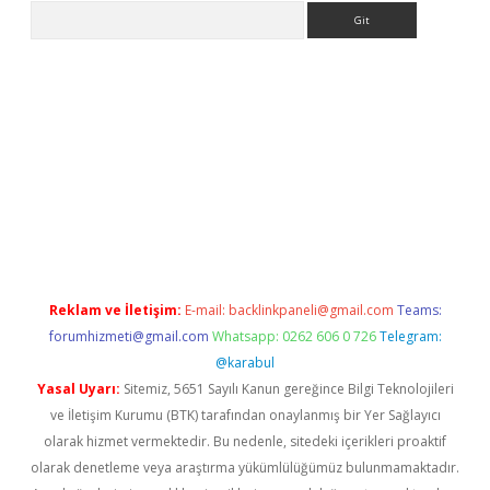
Arama
 giriş
betexper giriş
betexper giriş
Reklam ve İletişim:
E-mail:
backlinkpaneli@gmail.com
Teams:
forumhizmeti@gmail.com
Whatsapp: 0262 606 0 726
Telegram:
@karabul
Yasal Uyarı:
Sitemiz, 5651 Sayılı Kanun gereğince Bilgi Teknolojileri
ve İletişim Kurumu (BTK) tarafından onaylanmış bir Yer Sağlayıcı
olarak hizmet vermektedir. Bu nedenle, sitedeki içerikleri proaktif
olarak denetleme veya araştırma yükümlülüğümüz bulunmamaktadır.