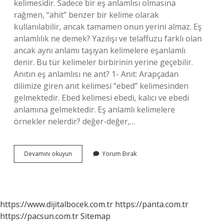
kelimesidir. Sadece bir eş anlamlısı olmasına
rağmen, “ahit” benzer bir kelime olarak
kullanılabilir, ancak tamamen onun yerini almaz. Eş
anlamlılık ne demek? Yazılışı ve telaffuzu farklı olan
ancak aynı anlamı taşıyan kelimelere eşanlamlı
denir. Bu tür kelimeler birbirinin yerine geçebilir.
Anıtın eş anlamlısı ne ant? 1- Anıt: Arapçadan
dilimize giren anıt kelimesi “ebed” kelimesinden
gelmektedir. Ebed kelimesi ebedi, kalıcı ve ebedi
anlamına gelmektedir. Eş anlamlı kelimelere
örnekler nelerdir? değer-değer,…
Ant
Devamını okuyun
Yorum Bırak
Kelimesinin
Es
Anlami
Nedir
https://www.dijitalbocek.com.tr
https://panta.com.tr
https://pacsun.com.tr
Sitemap