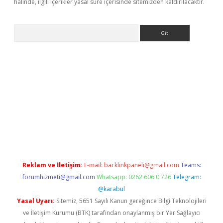
halinde, ilgili içerikler yasal süre içerisinde sitemizden kaldırılacaktır.
Arama
l giriş
betexper giriş
betexper giriş
Reklam ve İletişim:
E-mail:
backlinkpaneli@gmail.com
Teams:
forumhizmeti@gmail.com
Whatsapp: 0262 606 0 726
Telegram:
@karabul
Yasal Uyarı:
Sitemiz, 5651 Sayılı Kanun gereğince Bilgi Teknolojileri
ve İletişim Kurumu (BTK) tarafından onaylanmış bir Yer Sağlayıcı