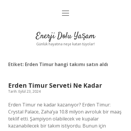
menüyü
Anasayfa
aç
Gizlilik Politikası
Enerji Dolu Yaşam
Yasal Uyarı
Günlük hayatına neşe katan tüyolar!
Hakkımızda
Etiket:
Erden Timur hangi takımı satın aldı
Erden Timur Serveti Ne Kadar
Tarih: Eylül 23, 2024
Erden Timur ne kadar kazanıyor? Erden Timur:
Crystal Palace, Zaha’ya 10.8 milyon avroluk bir maaş
teklif etti. Şampiyon olabilecek ve kupalar
kazanabilecek bir takım istiyordu. Bunun için