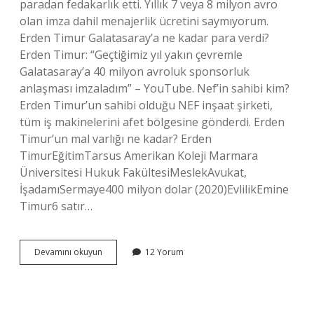
paradan fedakarlık etti. Yıllık 7 veya 8 milyon avro
olan imza dahil menajerlik ücretini saymıyorum.
Erden Timur Galatasaray’a ne kadar para verdi?
Erden Timur: “Geçtiğimiz yıl yakın çevremle
Galatasaray’a 40 milyon avroluk sponsorluk
anlaşması imzaladım” – YouTube. Nef’in sahibi kim?
Erden Timur’un sahibi olduğu NEF inşaat şirketi,
tüm iş makinelerini afet bölgesine gönderdi. Erden
Timur’un mal varlığı ne kadar? Erden
TimurEğitimTarsus Amerikan Koleji Marmara
Üniversitesi Hukuk FakültesiMeslekAvukat,
İşadamıSermaye400 milyon dolar (2020)EvlilikEmine
Timur6 satır…
Erden
Devamını okuyun
12 Yorum
Timur
Serveti
Ne
Kadar