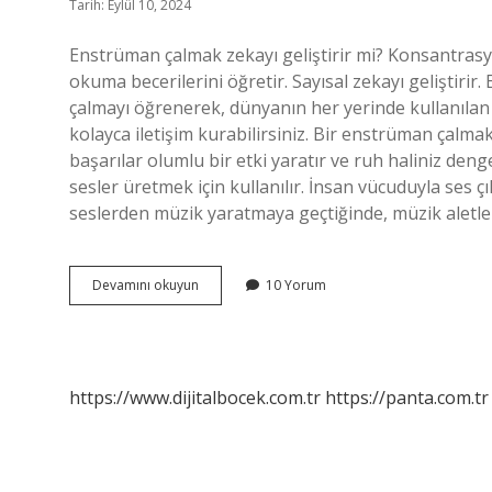
Tarih: Eylül 10, 2024
Enstrüman çalmak zekayı geliştirir mi? Konsantrasyon sü
okuma becerilerini öğretir. Sayısal zekayı geliştirir
çalmayı öğrenerek, dünyanın her yerinde kullanılan b
kolayca iletişim kurabilirsiniz. Bir enstrüman çalm
başarılar olumlu bir etki yaratır ve ruh haliniz denge
sesler üretmek için kullanılır. İnsan vücuduyla ses 
seslerden müzik yaratmaya geçtiğinde, müzik aletle
Enstrüman
Devamını okuyun
10 Yorum
Çalmak
Neden
Önemlidir
https://www.dijitalbocek.com.tr
https://panta.com.tr