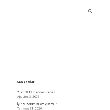
Sidebar
Son Yazılar
ilbet mobil giriş
bete
2521 SK 13 maddesi nedir ?
Ağustos 3, 2026
İyi hal indirimini kim çıkardı ?
Temmuz 31, 2026