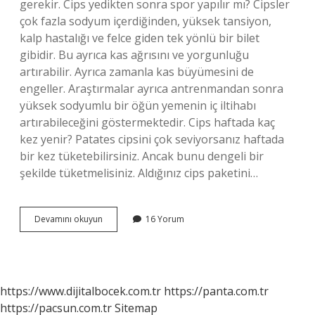
gerekir. Cips yedikten sonra spor yapılır mı? Cipsler
çok fazla sodyum içerdiğinden, yüksek tansiyon,
kalp hastalığı ve felce giden tek yönlü bir bilet
gibidir. Bu ayrıca kas ağrısını ve yorgunluğu
artırabilir. Ayrıca zamanla kas büyümesini de
engeller. Araştırmalar ayrıca antrenmandan sonra
yüksek sodyumlu bir öğün yemenin iç iltihabı
artırabileceğini göstermektedir. Cips haftada kaç
kez yenir? Patates cipsini çok seviyorsanız haftada
bir kez tüketebilirsiniz. Ancak bunu dengeli bir
şekilde tüketmelisiniz. Aldığınız cips paketini…
Cips
Devamını okuyun
16 Yorum
Yiyip
Spora
Gidilir
Mi
https://www.dijitalbocek.com.tr
https://panta.com.tr
https://pacsun.com.tr
Sitemap