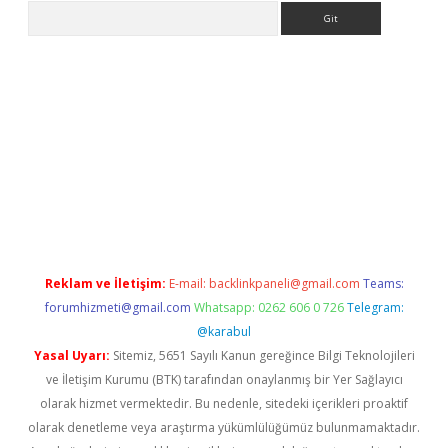
Arama
l giriş
betexper giriş
betexper giriş
Reklam ve İletişim:
E-mail:
backlinkpaneli@gmail.com
Teams:
forumhizmeti@gmail.com
Whatsapp: 0262 606 0 726
Telegram:
@karabul
Yasal Uyarı:
Sitemiz, 5651 Sayılı Kanun gereğince Bilgi Teknolojileri
ve İletişim Kurumu (BTK) tarafından onaylanmış bir Yer Sağlayıcı
olarak hizmet vermektedir. Bu nedenle, sitedeki içerikleri proaktif
olarak denetleme veya araştırma yükümlülüğümüz bulunmamaktadır.