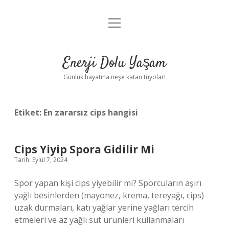
menüyü
Anasayfa
aç
Gizlilik Politikası
Enerji Dolu Yaşam
Yasal Uyarı
Günlük hayatına neşe katan tüyolar!
Hakkımızda
Etiket:
En zararsız cips hangisi
Cips Yiyip Spora Gidilir Mi
Tarih: Eylül 7, 2024
Spor yapan kişi cips yiyebilir mi? Sporcuların aşırı
yağlı besinlerden (mayonez, krema, tereyağı, cips)
uzak durmaları, katı yağlar yerine yağları tercih
etmeleri ve az yağlı süt ürünleri kullanmaları