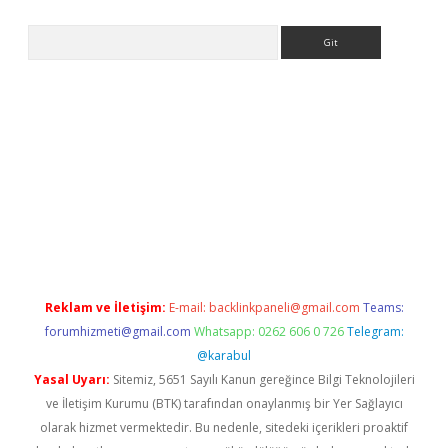
Arama
 giriş
betexper giriş
betexper giriş
Reklam ve İletişim:
E-mail:
backlinkpaneli@gmail.com
Teams:
forumhizmeti@gmail.com
Whatsapp: 0262 606 0 726
Telegram:
@karabul
Yasal Uyarı:
Sitemiz, 5651 Sayılı Kanun gereğince Bilgi Teknolojileri
ve İletişim Kurumu (BTK) tarafından onaylanmış bir Yer Sağlayıcı
olarak hizmet vermektedir. Bu nedenle, sitedeki içerikleri proaktif