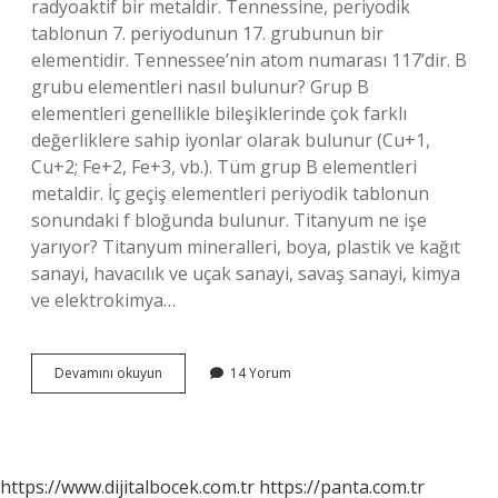
radyoaktif bir metaldir. Tennessine, periyodik
tablonun 7. periyodunun 17. grubunun bir
elementidir. Tennessee’nin atom numarası 117’dir. B
grubu elementleri nasıl bulunur? Grup B
elementleri genellikle bileşiklerinde çok farklı
değerliklere sahip iyonlar olarak bulunur (Cu+1,
Cu+2; Fe+2, Fe+3, vb.). Tüm grup B elementleri
metaldir. İç geçiş elementleri periyodik tablonun
sonundaki f bloğunda bulunur. Titanyum ne işe
yarıyor? Titanyum mineralleri, boya, plastik ve kağıt
sanayi, havacılık ve uçak sanayi, savaş sanayi, kimya
ve elektrokimya…
Ti
Devamını okuyun
14 Yorum
Element
Hangi
Grup
https://www.dijitalbocek.com.tr
https://panta.com.tr