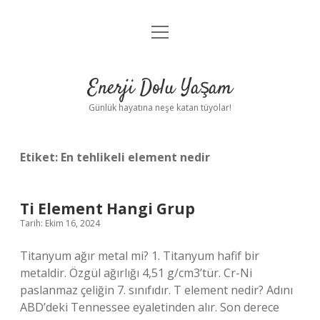
menüyü
Anasayfa
aç
Gizlilik Politikası
Enerji Dolu Yaşam
Yasal Uyarı
Günlük hayatına neşe katan tüyolar!
Hakkımızda
Etiket:
En tehlikeli element nedir
Ti Element Hangi Grup
Tarih: Ekim 16, 2024
Titanyum ağır metal mi? 1. Titanyum hafif bir
metaldir. Özgül ağırlığı 4,51 g/cm3’tür. Cr-Ni
paslanmaz çeliğin 7. sınıfıdır. T element nedir? Adını
ABD’deki Tennessee eyaletinden alır. Son derece