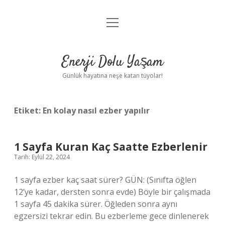
menüyü
Anasayfa
aç
Gizlilik Politikası
Enerji Dolu Yaşam
Yasal Uyarı
Günlük hayatına neşe katan tüyolar!
Hakkımızda
Etiket:
En kolay nasıl ezber yapılır
1 Sayfa Kuran Kaç Saatte Ezberlenir
Tarih: Eylül 22, 2024
1 sayfa ezber kaç saat sürer? GÜN: (Sınıfta öğlen
12’ye kadar, dersten sonra evde) Böyle bir çalışmada
1 sayfa 45 dakika sürer. Öğleden sonra aynı
egzersizi tekrar edin. Bu ezberleme gece dinlenerek