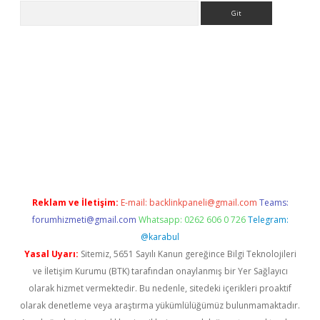
Arama
l giriş
betexper giriş
betexper giriş
Reklam ve İletişim:
E-mail:
backlinkpaneli@gmail.com
Teams:
forumhizmeti@gmail.com
Whatsapp: 0262 606 0 726
Telegram:
@karabul
Yasal Uyarı:
Sitemiz, 5651 Sayılı Kanun gereğince Bilgi Teknolojileri
ve İletişim Kurumu (BTK) tarafından onaylanmış bir Yer Sağlayıcı
olarak hizmet vermektedir. Bu nedenle, sitedeki içerikleri proaktif
olarak denetleme veya araştırma yükümlülüğümüz bulunmamaktadır.