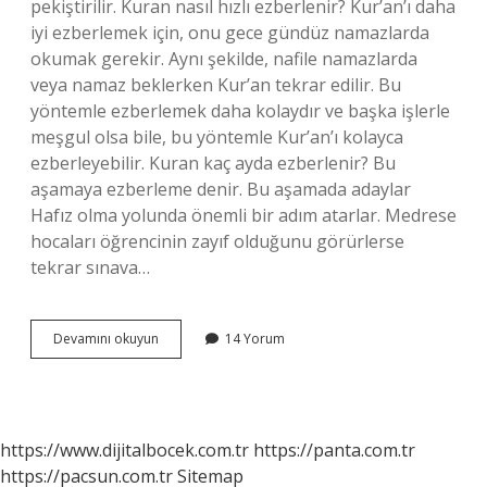
pekiştirilir. Kuran nasıl hızlı ezberlenir? Kur’an’ı daha
iyi ezberlemek için, onu gece gündüz namazlarda
okumak gerekir. Aynı şekilde, nafile namazlarda
veya namaz beklerken Kur’an tekrar edilir. Bu
yöntemle ezberlemek daha kolaydır ve başka işlerle
meşgul olsa bile, bu yöntemle Kur’an’ı kolayca
ezberleyebilir. Kuran kaç ayda ezberlenir? Bu
aşamaya ezberleme denir. Bu aşamada adaylar
Hafız olma yolunda önemli bir adım atarlar. Medrese
hocaları öğrencinin zayıf olduğunu görürlerse
tekrar sınava…
1
Devamını okuyun
14 Yorum
Sayfa
Kuran
Kaç
Saatte
Ezberlenir
https://www.dijitalbocek.com.tr
https://panta.com.tr
https://pacsun.com.tr
Sitemap