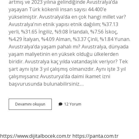
artmış ve 2023 yılına gelindiğinde Avustralya’da
yaşayan Türk kökenli insan sayısı 44.400’e
yükselmiştir. Avustralya’da en çok hangi millet var?
Avustralya’nın etnik yapısı etnik dağılım; %37.13
yerli, %31.65 İngiliz, %9.08 İrlandalı, %7.56 İskoç,
%4.29 İtalyan, %4.09 Alman, %3.37 Çinli, %1.84 Yunan.
Avustralya’da yaşam pahalı mı? Avustralya, dünyada
yaşam maliyetinin en yüksek olduğu ülkelerden
biridir. Avustralya kaç yılda vatandaşlık veriyor? Tek
şart aynı işte 3 yıl çalışmış olmanızdır. Aynı işte 3 yıl
çalışmışsanız Avusturya’da daimi ikamet izni
başvurusunda bulunabilirsiniz.…
Avustralyada
Devamını okuyun
12 Yorum
Kaç
Türk
Vatandaşı
Var
https://www.dijitalbocek.com.tr
https://panta.com.tr