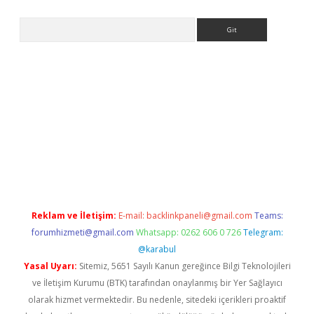
Arama
 giriş
betexper giriş
betexper giriş
Reklam ve İletişim:
E-mail:
backlinkpaneli@gmail.com
Teams:
forumhizmeti@gmail.com
Whatsapp: 0262 606 0 726
Telegram:
@karabul
Yasal Uyarı:
Sitemiz, 5651 Sayılı Kanun gereğince Bilgi Teknolojileri
ve İletişim Kurumu (BTK) tarafından onaylanmış bir Yer Sağlayıcı
olarak hizmet vermektedir. Bu nedenle, sitedeki içerikleri proaktif