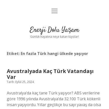
menüyü
Anasayfa
aç
Gizlilik Politikası
Enerji Dolu Yaşam
Yasal Uyarı
Günlük hayatına neşe katan tüyolar!
Hakkımızda
Etiket:
En fazla Türk hangi ülkede yaşıyor
Avustralyada Kaç Türk Vatandaşı
Var
Tarih: Eylül 25, 2024
Avustralya’da kaç tane Türk yaşıyor? ABS verilerine
göre 1996 yılında Avustralya’da 32.100 Türk kökenli
insan yaşıyordu. Yıllar geçtikçe bu sayı yavaş da olsa