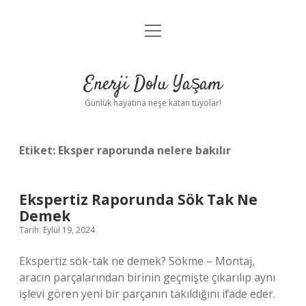
menüyü
Anasayfa
aç
Gizlilik Politikası
Enerji Dolu Yaşam
Yasal Uyarı
Günlük hayatına neşe katan tüyolar!
Hakkımızda
Etiket:
Eksper raporunda nelere bakılır
Ekspertiz Raporunda Sök Tak Ne
Demek
Tarih: Eylül 19, 2024
Ekspertiz sök-tak ne demek? Sökme – Montaj,
aracın parçalarından birinin geçmişte çıkarılıp aynı
işlevi gören yeni bir parçanın takıldığını ifade eder.