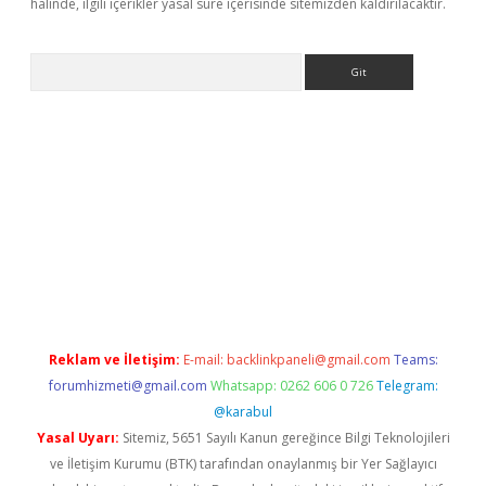
halinde, ilgili içerikler yasal süre içerisinde sitemizden kaldırılacaktır.
Arama
 giriş
betexper giriş
betexper giriş
Reklam ve İletişim:
E-mail:
backlinkpaneli@gmail.com
Teams:
forumhizmeti@gmail.com
Whatsapp: 0262 606 0 726
Telegram:
@karabul
Yasal Uyarı:
Sitemiz, 5651 Sayılı Kanun gereğince Bilgi Teknolojileri
ve İletişim Kurumu (BTK) tarafından onaylanmış bir Yer Sağlayıcı