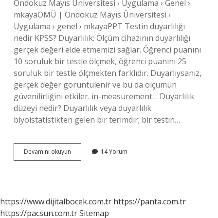
Ondokuz Mayıs Üniversitesi › Uygulama › Genel ›
mkayaOMÜ | Ondokuz Mayıs Üniversitesi ›
Uygulama › genel › mkayaPPT Testin duyarlılığı
nedir KPSS? Duyarlılık: Ölçüm cihazının duyarlılığı
gerçek değeri elde etmemizi sağlar. Öğrenci puanını
10 soruluk bir testle ölçmek, öğrenci puanını 25
soruluk bir testle ölçmekten farklıdır. Duyarlıysanız,
gerçek değer görüntülenir ve bu da ölçümün
güvenilirliğini etkiler. in-measurement… Duyarlılık
düzeyi nedir? Duyarlılık veya duyarlılık
biyoistatistikten gelen bir terimdir; bir testin…
Ölçmede
Devamını okuyun
14 Yorum
Duyarlılık
Nedir
https://www.dijitalbocek.com.tr
https://panta.com.tr
https://pacsun.com.tr
Sitemap