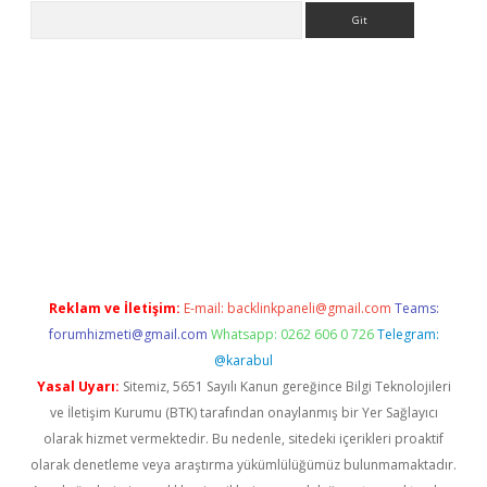
Arama
l giriş
betexper giriş
betexper giriş
Reklam ve İletişim:
E-mail:
backlinkpaneli@gmail.com
Teams:
forumhizmeti@gmail.com
Whatsapp: 0262 606 0 726
Telegram:
@karabul
Yasal Uyarı:
Sitemiz, 5651 Sayılı Kanun gereğince Bilgi Teknolojileri
ve İletişim Kurumu (BTK) tarafından onaylanmış bir Yer Sağlayıcı
olarak hizmet vermektedir. Bu nedenle, sitedeki içerikleri proaktif
olarak denetleme veya araştırma yükümlülüğümüz bulunmamaktadır.