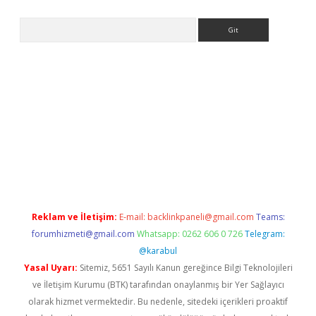
Arama
obil giriş
betexper giriş
betexper giriş
Reklam ve İletişim:
E-mail:
backlinkpaneli@gmail.com
Teams:
forumhizmeti@gmail.com
Whatsapp: 0262 606 0 726
Telegram:
@karabul
Yasal Uyarı:
Sitemiz, 5651 Sayılı Kanun gereğince Bilgi Teknolojileri
ve İletişim Kurumu (BTK) tarafından onaylanmış bir Yer Sağlayıcı
olarak hizmet vermektedir. Bu nedenle, sitedeki içerikleri proaktif