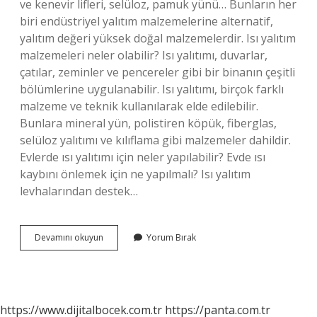
ve kenevir lifleri, selüloz, pamuk yünü… Bunların her
biri endüstriyel yalıtım malzemelerine alternatif,
yalıtım değeri yüksek doğal malzemelerdir. Isı yalıtım
malzemeleri neler olabilir? Isı yalıtımı, duvarlar,
çatılar, zeminler ve pencereler gibi bir binanın çeşitli
bölümlerine uygulanabilir. Isı yalıtımı, birçok farklı
malzeme ve teknik kullanılarak elde edilebilir.
Bunlara mineral yün, polistiren köpük, fiberglas,
selüloz yalıtımı ve kılıflama gibi malzemeler dahildir.
Evlerde ısı yalıtımı için neler yapılabilir? Evde ısı
kaybını önlemek için ne yapılmalı? Isı yalıtım
levhalarından destek…
Alternatif
Devamını okuyun
Yorum Bırak
Isı
Yalıtım
Malzemeleri
Neler
Olabilir
https://www.dijitalbocek.com.tr
https://panta.com.tr