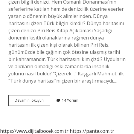
çizen bilgili denizci. Hem Osmanlı Donanması’nın
seferlerine katılan hem de denizcilik üzerine eserler
yazan o dönemin büyük alimlerinden. Dünya
haritasını çizen Türk bilgin kimdir? Dünya haritasını
çizen denizci Piri Reis Kitap Açıklaması Yaşadığı
dönemin kısıtlı olanaklarına rağmen dünya
haritasını ilk çizen kişi olarak bilinen Piri Reis,
günümüzde bile çağının çok ötesine ulaşmış tarihi
bir kahramandır. Türk haritasını kim çizdi? Uyduların
ve alıcıların olmadığı eski zamanlarda insanlık
yolunu nasıl buldu? “Çizerek…” Kaşgarlı Mahmut, ilk
“Türk dünya haritası”nı çizen bir araştırmacıydı.…
Dünya
Devamını okuyun
14 Yorum
Haritası
Çizen
Türk
Kimdir
https://www.dijitalbocek.com.tr
https://panta.com.tr