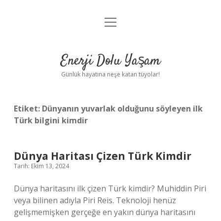
menüyü
Anasayfa
aç
Gizlilik Politikası
Enerji Dolu Yaşam
Yasal Uyarı
Günlük hayatına neşe katan tüyolar!
Hakkımızda
Etiket:
Dünyanın yuvarlak olduğunu söyleyen ilk
Türk bilgini kimdir
Dünya Haritası Çizen Türk Kimdir
Tarih: Ekim 13, 2024
Dünya haritasını ilk çizen Türk kimdir? Muhiddin Piri
veya bilinen adıyla Piri Reis. Teknoloji henüz
gelişmemişken gerçeğe en yakın dünya haritasını