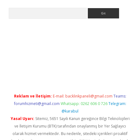
Arama
 giriş
betexper giriş
betexper giriş
Reklam ve İletişim:
E-mail:
backlinkpaneli@gmail.com
Teams:
forumhizmeti@gmail.com
Whatsapp: 0262 606 0 726
Telegram:
@karabul
Yasal Uyarı:
Sitemiz, 5651 Sayılı Kanun gereğince Bilgi Teknolojileri
ve İletişim Kurumu (BTK) tarafından onaylanmış bir Yer Sağlayıcı
olarak hizmet vermektedir. Bu nedenle, sitedeki içerikleri proaktif