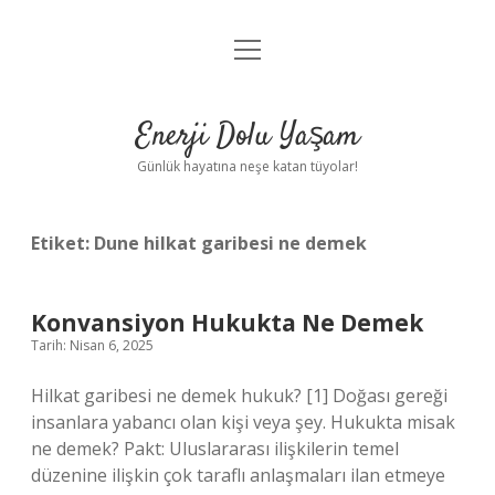
menüyü
Anasayfa
aç
Gizlilik Politikası
Enerji Dolu Yaşam
Yasal Uyarı
Günlük hayatına neşe katan tüyolar!
Hakkımızda
Etiket:
Dune hilkat garibesi ne demek
Konvansiyon Hukukta Ne Demek
Tarih: Nisan 6, 2025
Hilkat garibesi ne demek hukuk? [1] Doğası gereği
insanlara yabancı olan kişi veya şey. Hukukta misak
ne demek? Pakt: Uluslararası ilişkilerin temel
düzenine ilişkin çok taraflı anlaşmaları ilan etmeye