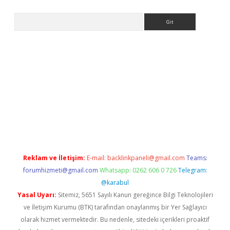
Arama
 mobil giriş
betexper giriş
betexper giriş
Reklam ve İletişim:
E-mail:
backlinkpaneli@gmail.com
Teams:
forumhizmeti@gmail.com
Whatsapp: 0262 606 0 726
Telegram:
@karabul
Yasal Uyarı:
Sitemiz, 5651 Sayılı Kanun gereğince Bilgi Teknolojileri
ve İletişim Kurumu (BTK) tarafından onaylanmış bir Yer Sağlayıcı
olarak hizmet vermektedir. Bu nedenle, sitedeki içerikleri proaktif