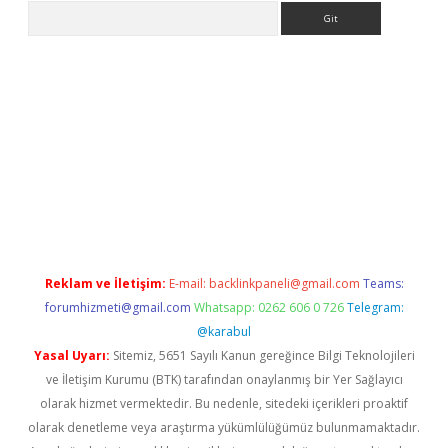
Arama
 giriş
betexper giriş
betexper giriş
Reklam ve İletişim:
E-mail:
backlinkpaneli@gmail.com
Teams:
forumhizmeti@gmail.com
Whatsapp: 0262 606 0 726
Telegram:
@karabul
Yasal Uyarı:
Sitemiz, 5651 Sayılı Kanun gereğince Bilgi Teknolojileri
ve İletişim Kurumu (BTK) tarafından onaylanmış bir Yer Sağlayıcı
olarak hizmet vermektedir. Bu nedenle, sitedeki içerikleri proaktif
olarak denetleme veya araştırma yükümlülüğümüz bulunmamaktadır.