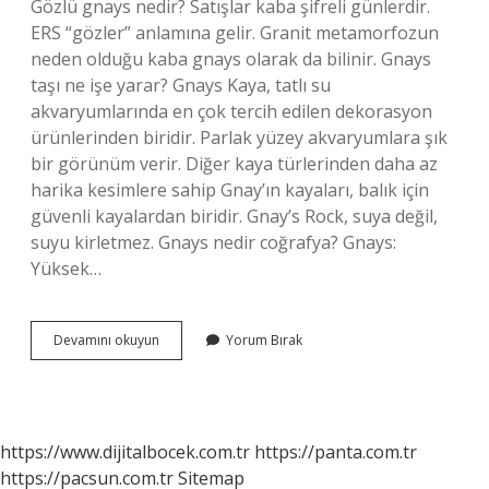
Gözlü gnays nedir? Satışlar kaba şifreli günlerdir.
ERS “gözler” anlamına gelir. Granit metamorfozun
neden olduğu kaba gnays olarak da bilinir. Gnays
taşı ne işe yarar? Gnays Kaya, tatlı su
akvaryumlarında en çok tercih edilen dekorasyon
ürünlerinden biridir. Parlak yüzey akvaryumlara şık
bir görünüm verir. Diğer kaya türlerinden daha az
harika kesimlere sahip Gnay’ın kayaları, balık için
güvenli kayalardan biridir. Gnay’s Rock, suya değil,
suyu kirletmez. Gnays nedir coğrafya? Gnays:
Yüksek…
Ortognays
Devamını okuyun
Yorum Bırak
Nedir
https://www.dijitalbocek.com.tr
https://panta.com.tr
https://pacsun.com.tr
Sitemap