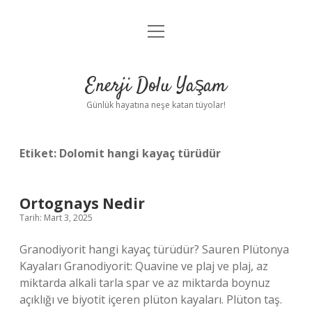
menüyü
Anasayfa
aç
Gizlilik Politikası
Enerji Dolu Yaşam
Yasal Uyarı
Günlük hayatına neşe katan tüyolar!
Hakkımızda
Etiket:
Dolomit hangi kayaç türüdür
Ortognays Nedir
Tarih: Mart 3, 2025
Granodiyorit hangi kayaç türüdür? Sauren Plütonya
Kayaları Granodiyorit: Quavine ve plaj ve plaj, az
miktarda alkali tarla spar ve az miktarda boynuz
açıklığı ve biyotit içeren plüton kayaları. Plüton taş.