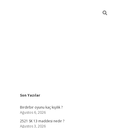
Sidebar
Son Yazılar
ilbet mobil giriş
betex
Birdirbir oyunu kaç kişilik ?
Ağustos 6, 2026
2521 SK 13 maddesi nedir ?
Ağustos 3, 2026