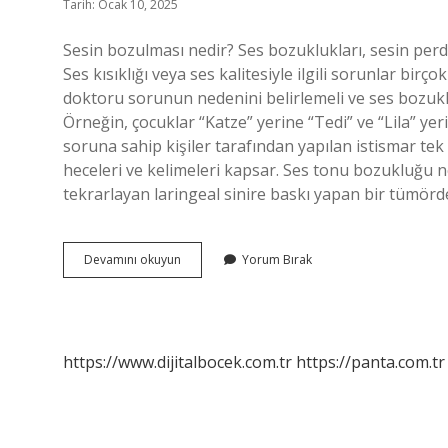
Tarih: Ocak 10, 2025
Sesin bozulması nedir? Ses bozuklukları, sesin per
Ses kısıklığı veya ses kalitesiyle ilgili sorunlar bir
doktoru sorunun nedenini belirlemeli ve ses bozukl
Örneğin, çocuklar “Katze” yerine “Tedi” ve “Lila” y
soruna sahip kişiler tarafından yapılan istismar tek 
heceleri ve kelimeleri kapsar. Ses tonu bozukluğu n
tekrarlayan laringeal sinire baskı yapan bir tümörd
Sesin
Devamını okuyun
Yorum Bırak
Bozulması
Nedir
Örnek
https://www.dijitalbocek.com.tr
https://panta.com.tr