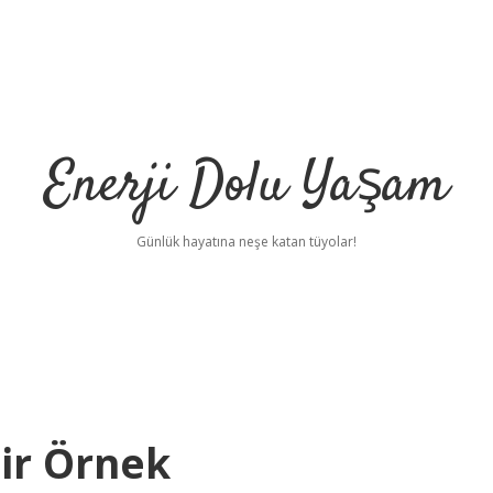
Enerji Dolu Yaşam
Günlük hayatına neşe katan tüyolar!
ir Örnek